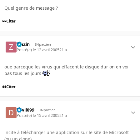
Quel genre de message ?
Citer
ZinZin
INpactien
Posté(e)
le 12 avril 2005
21 a
oue parceque les virus qui effacent le disque dur on en voi
pas tous les jours
Citer
devil099
INpactien
Posté(e)
le 15 avril 2005
21 a
incite à télécharger une application sur le site de Microsoft
(ou un clone)