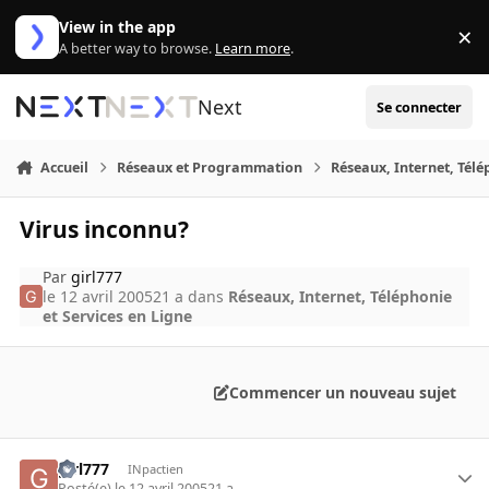
Aller au contenu
View in the app
×
Di
A better way to browse.
Learn more
.
Next
Se connecter
Accueil
Réseaux et Programmation
Réseaux, Internet, Télé
Virus inconnu?
Par
girl777
le 12 avril 2005
21 a
dans
Réseaux, Internet, Téléphonie
et Services en Ligne
Commencer un nouveau sujet
girl777
INpactien
Posté(e)
le 12 avril 2005
21 a