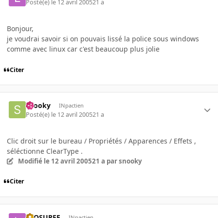
Posté(e)
le 12 avril 2005
21 a
Bonjour,
je voudrai savoir si on pouvais lissé la police sous windows
comme avec linux car c'est beaucoup plus jolie
Citer
snooky
INpactien
Posté(e)
le 12 avril 2005
21 a
Clic droit sur le bureau / Propriétés / Apparences / Effets ,
séléctionne ClearType .
Modifié
le 12 avril 2005
21 a
par snooky
Citer
LEOSURFE
INpactien