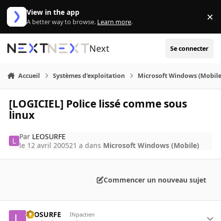
Aller au contenu
View in the app
×
Di
A better way to browse.
Learn more
.
Next
Se connecter
Accueil
Systèmes d'exploitation
Microsoft Windows (Mobile
[LOGICIEL] Police lissé comme sous
linux
Par
LEOSURFE
le 12 avril 2005
21 a
dans
Microsoft Windows (Mobile)
Commencer un nouveau sujet
LEOSURFE
INpactien