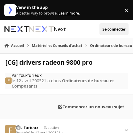
Aller au contenu
View in the app
×
Di
A better way to browse.
Learn more
.
Next
Se connecter
Accueil
Matériel et Conseils d'achat
Ordinateurs de bureau
[CG] drivers radeon 9800 pro
Par
fou-furieux
le 12 avril 2005
21 a
dans
Ordinateurs de bureau et
Composants
Commencer un nouveau sujet
fou-furieux
INpactien
Posté(e)
le 12 avril 2005
21 a