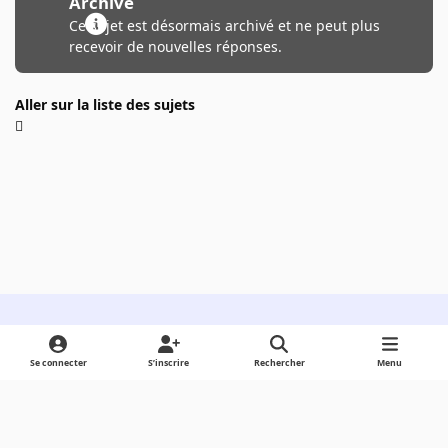
Archivé
Ce sujet est désormais archivé et ne peut plus
recevoir de nouvelles réponses.
Aller sur la liste des sujets
Light Mode
Dark Mode
System Preference
Se connecter
S’inscrire
Rechercher
Menu
Langue
Cookies
Powered by
Invision Community