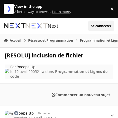
Aller au contenu
View in the app
×
Di
A better way to browse.
Learn more
.
Next
Se connecter
Accueil
Réseaux et Programmation
Programmation et Lign
[RESOLU] inclusion de fichier
Par
Yooops Up
le 12 avril 2005
21 a
dans
Programmation et Lignes de
code
Commencer un nouveau sujet
Yooops Up
INpactien
Posté(e)
le 12 avril 2005
21 a