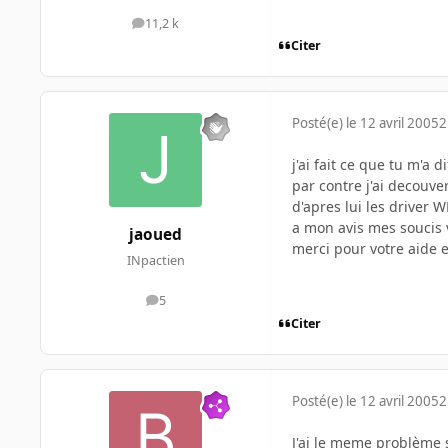
11,2 k
messages
Citer
Posté(e)
le 12 avril 2005
2
j'ai fait ce que tu m'a 
par contre j'ai decouve
d'apres lui les driver WD
a mon avis mes soucis 
jaoued
merci pour votre aide e
INpactien
5
messages
Citer
Posté(e)
le 12 avril 2005
2
J'ai le meme problème s