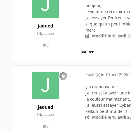
bonjour,
je vient de recevoir ma
j'ai essayer l'entree s-
si quelqu'un peut m'ai
jaoued
merci.
INpactien
Modifié
le 10 avril 
5
messages
Citer
Posté(e)
le 10 avril 2005
2
y a du nouveau :
j'ai reussi a avoir une 
la couleur maintenant..
j'ai aussi essayer Cyb
jaoued
kelkun peut m'aider s'il
INpactien
Modifié
le 10 avril 
5
messages