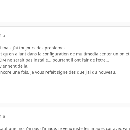
1 a
dit mais j'ai toujours des problemes.
rt qu'en allant dans la configuration de multimedia center un onlet 
M ne serait pas installé... pourtant il ont l'air de l'etre...
viennent de la.
ncore une fois, je vous refait signe des que j'ai du nouveau.
1 a
auf que moi j'ai pas d'image, je veux juste les images car avec wi