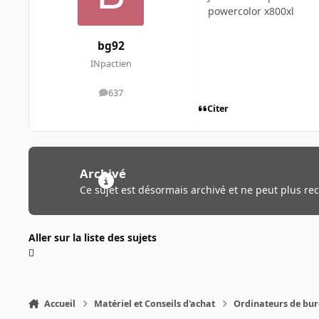
powercolor x800xl
bg92
INpactien
637
messages
Citer
Archivé
Ce sujet est désormais archivé et ne peut plus re
Aller sur la liste des sujets
Accueil
Matériel et Conseils d'achat
Ordinateurs de bu