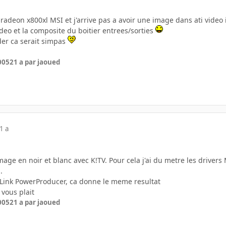
 radeon x800xl MSI et j'arrive pas a avoir une image dans ati video 
video et la composite du boitier entrees/sorties
der ca serait simpas
2005
21 a
par jaoued
1 a
image en noir et blanc avec K!TV. Pour cela j'ai du metre les drivers
.
erLink PowerProducer, ca donne le meme resultat
 vous plait
2005
21 a
par jaoued