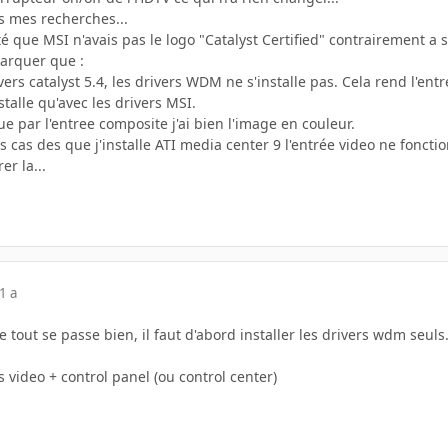
s mes recherches...
até que MSI n'avais pas le logo "Catalyst Certified" contrairement a 
marquer que :
ivers catalyst 5.4, les drivers WDM ne s'installe pas. Cela rend l'entr
talle qu'avec les drivers MSI.
que par l'entree composite j'ai bien l'image en couleur.
s cas des que j'installe ATI media center 9 l'entrée video ne fonctio
r la...
1 a
out se passe bien, il faut d'abord installer les drivers wdm seuls
rs video + control panel (ou control center)