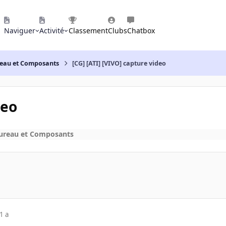
Naviguer
Activité
Classement
Clubs
Chatbox
reau et Composants
[CG] [ATI] [VIVO] capture video
deo
bureau et Composants
1 a