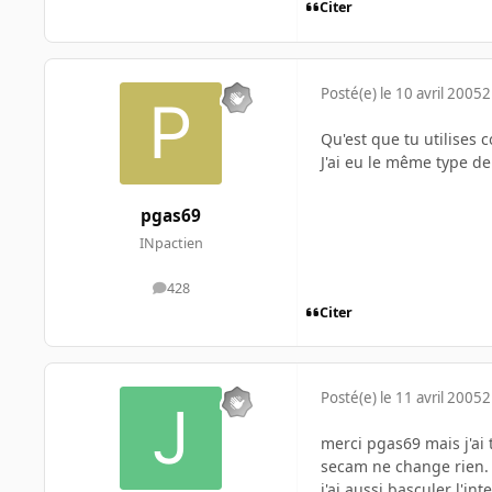
Citer
Posté(e)
le 10 avril 2005
2
Qu'est que tu utilises
J'ai eu le même type de
pgas69
INpactien
428
messages
Citer
Posté(e)
le 11 avril 2005
2
merci pgas69 mais j'ai 
secam ne change rien.
j'ai aussi basculer l'in