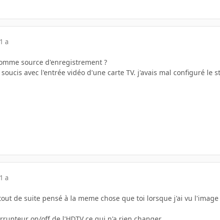
1 a
 comme source d'enregistrement ?
 soucis avec l'entrée vidéo d'une carte TV. j'avais mal configuré le
1 a
tout de suite pensé à la meme chose que toi lorsque j'ai vu l'image 
terrupteur on/off de l'HDTV ce qui n'a rien changer...