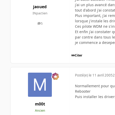
j'ai un plus avancé dan
jaoued
tout d'abord j'ai const
INpactien
Plus important, j'ai re
lorsque j'instale les dr
5
messages
Ces pilote WDM ne s'ins
Et enfin j'ai constater 
par contre dans tous le
je commence a desepere
Citer
Posté(e)
le 11 avril 2005
2
Normallement pour que t
Rebooter
Puis installer les drive
m00t
Ancien