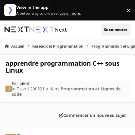
Aller au contenu
View in the app
×
Di
A better way to browse.
Learn more
.
Next
Se connecter
Accueil
Réseaux et Programmation
Programmation et Lign
apprendre programmation C++ sous
Linux
Par
jakol
le 7 avril 2005
21 a
dans
Programmation et Lignes de
code
Commencer un nouveau sujet