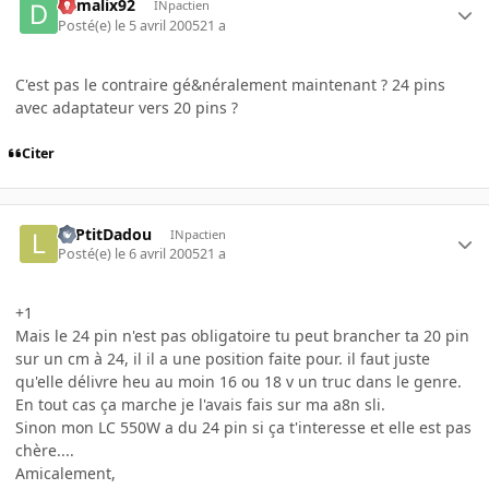
damalix92
INpactien
Posté(e)
le 5 avril 2005
21 a
C'est pas le contraire gé&néralement maintenant ? 24 pins
avec adaptateur vers 20 pins ?
Citer
LePtitDadou
INpactien
Posté(e)
le 6 avril 2005
21 a
+1
Mais le 24 pin n'est pas obligatoire tu peut brancher ta 20 pin
sur un cm à 24, il il a une position faite pour. il faut juste
qu'elle délivre heu au moin 16 ou 18 v un truc dans le genre.
En tout cas ça marche je l'avais fais sur ma a8n sli.
Sinon mon LC 550W a du 24 pin si ça t'interesse et elle est pas
chère....
Amicalement,