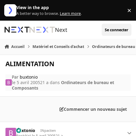
Aller au contenu
View in the app
×
Di
A better way to browse.
Learn more
.
Next
Se connecter
Accueil
Matériel et Conseils d'achat
Ordinateurs de bureau
ALIMENTATION
Par
buxtonio
le 5 avril 2005
21 a
dans
Ordinateurs de bureau et
Composants
Commencer un nouveau sujet
buxtonio
INpactien
Posté(e)
le 5 avril 2005
21 a