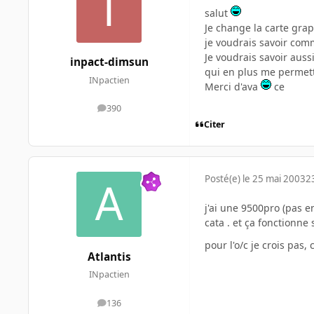
salut
Je change la carte gra
je voudrais savoir comme
Je voudrais savoir auss
inpact-dimsun
qui en plus me permett
INpactien
Merci d'ava
ce
390
messages
Citer
Posté(e)
le 25 mai 2003
2
j'ai une 9500pro (pas e
cata . et ça fonctionne 
pour l'o/c je crois pas
Atlantis
INpactien
136
messages