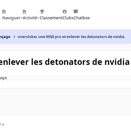
Naviguer
Activité
Classement
Clubs
Chatbox
nçage
overcloker une 9500 pro et enlever les detonators de nvidia
enlever les detonators de nvidia
age
3 a