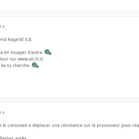
3 a
rend Rage3d 3.8.
 a en essayer d'autre.
tour sur www.ati.fr.st
e ke tu cherche.
3 a
e ki consistait a déplacer une résistance sur le processeur pour réa
flasher après...