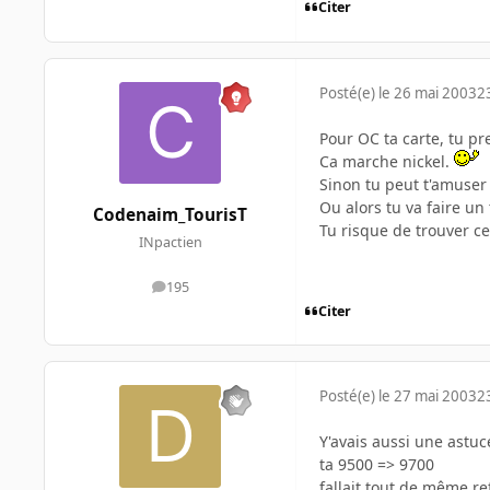
Citer
Posté(e)
le 26 mai 2003
2
Pour OC ta carte, tu p
Ca marche nickel.
Sinon tu peut t'amuser
Ou alors tu va faire un 
Codenaim_TourisT
Tu risque de trouver c
INpactien
195
messages
Citer
Posté(e)
le 27 mai 2003
2
Y'avais aussi une astuc
ta 9500 => 9700
fallait tout de même re