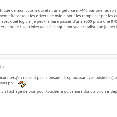
phique de mon cousin qui etait une geforce mx440 par une radeon 
nt effacer tout les drivers de nvidia pour les remplacer par les cat
i avec quel logiciel je peux la faire passer d'une 9500 pro à une 97
eraient de l'overcloker.Mais à chaque nouveau catalist que je met
3 a
ncore o/c,j'en ressent pas le besoin c trop puissant ces bestiolles) 
sans pb ...
, c un flashage de bios pour toucher à qq valeurs donc à priori indep