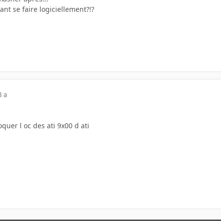
ant se faire logiciellement?!?
3 a
quer l oc des ati 9x00 d ati