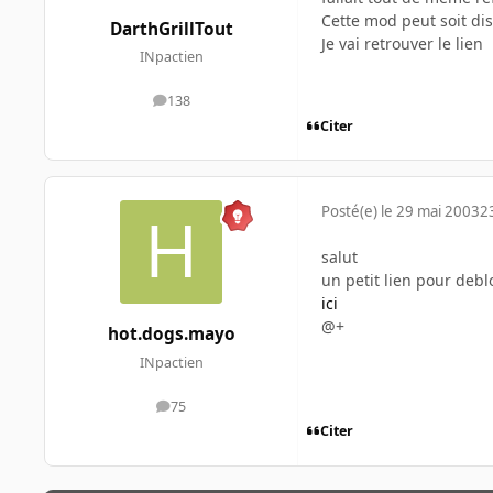
Cette mod peut soit dis
DarthGrillTout
Je vai retrouver le lien
INpactien
138
messages
Citer
Posté(e)
le 29 mai 2003
2
salut
un petit lien pour deblo
ici
@+
hot.dogs.mayo
INpactien
75
messages
Citer