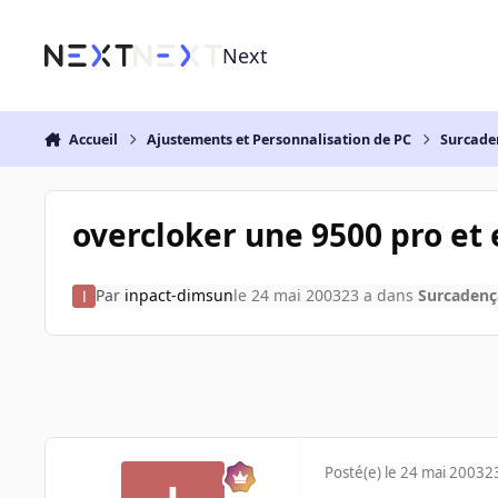
Aller au contenu
Next
Accueil
Ajustements et Personnalisation de PC
Surcade
overcloker une 9500 pro et 
Par
inpact-dimsun
le 24 mai 2003
23 a
dans
Surcadenç
Posté(e)
le 24 mai 2003
2