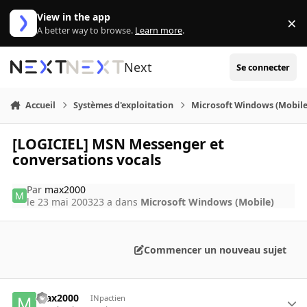
Aller au contenu
View in the app
×
Di
A better way to browse.
Learn more
.
Next
Se connecter
Accueil
Systèmes d'exploitation
Microsoft Windows (Mobile
[LOGICIEL] MSN Messenger et
conversations vocals
Par
max2000
le 23 mai 2003
23 a
dans
Microsoft Windows (Mobile)
Commencer un nouveau sujet
max2000
INpactien