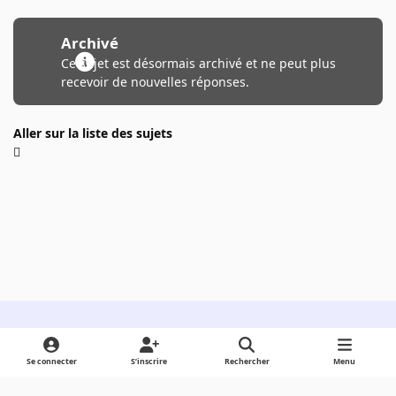
Archivé
Ce sujet est désormais archivé et ne peut plus
recevoir de nouvelles réponses.
Aller sur la liste des sujets
Light Mode
Dark Mode
System Preference
Se connecter
S’inscrire
Rechercher
Menu
Langue
Cookies