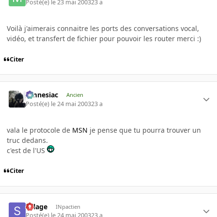
Posté(e)
le 23 mai 2003
23 a
Voilà j'aimerais connaitre les ports des conversations vocal,
vidéo, et transfert de fichier pour pouvoir les router merci :)
Citer
Amnesiac
Ancien
Posté(e)
le 24 mai 2003
23 a
vala le protocole de
MSN
je pense que tu pourra trouver un
truc dedans.
c'est de l'US
Citer
Sillage
INpactien
Posté(e)
le 24 mai 2003
23 a