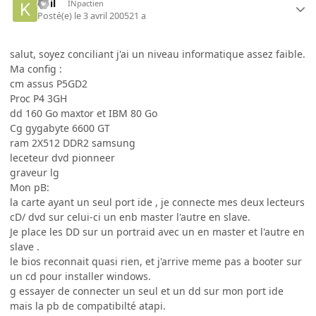
koil
INpactien
Posté(e)
le 3 avril 2005
21 a
salut, soyez conciliant j'ai un niveau informatique assez faible.
Ma config :
cm assus P5GD2
Proc P4 3GH
dd 160 Go maxtor et IBM 80 Go
Cg gygabyte 6600 GT
ram 2X512 DDR2 samsung
leceteur dvd pionneer
graveur lg
Mon pB:
la carte ayant un seul port ide , je connecte mes deux lecteurs
cD/ dvd sur celui-ci un enb master l'autre en slave.
Je place les DD sur un portraid avec un en master et l'autre en
slave .
le bios reconnait quasi rien, et j'arrive meme pas a booter sur
un cd pour installer windows.
g essayer de connecter un seul et un dd sur mon port ide
mais la pb de compatibilté atapi.