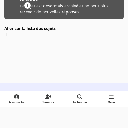
Ce sujet est désormais archivé et ne peut plus
recevoir de nouvelles réponses.
Aller sur la liste des sujets
Light Mode
Dark Mode
System Preference
Se connecter
S’inscrire
Rechercher
Menu
Langue
Cookies
Powered by
Invision Community