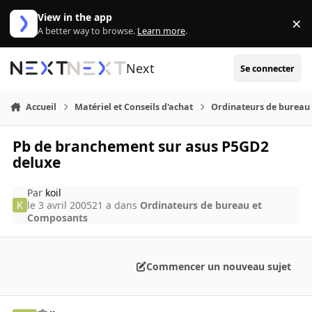
Aller au contenu
View in the app
×
Di
A better way to browse.
Learn more
.
Next
Se connecter
Accueil
Matériel et Conseils d'achat
Ordinateurs de bureau
Pb de branchement sur asus P5GD2
deluxe
Par
koil
le 3 avril 2005
21 a
dans
Ordinateurs de bureau et
Composants
Commencer un nouveau sujet