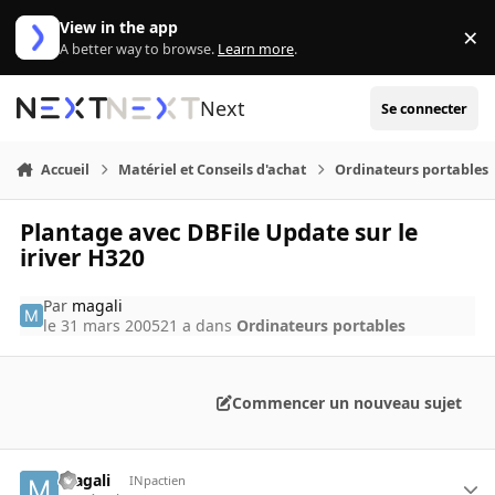
Aller au contenu
View in the app
×
Di
A better way to browse.
Learn more
.
Next
Se connecter
Accueil
Matériel et Conseils d'achat
Ordinateurs portables
Plantage avec DBFile Update sur le
iriver H320
Par
magali
le 31 mars 2005
21 a
dans
Ordinateurs portables
Commencer un nouveau sujet
magali
INpactien