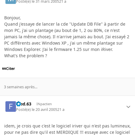
Posté(e)
le 31 mars 2005
21 a
Bonjour,
Quand j'essaye de lancer la cde "Update DB File" à partir de
mon PC, j'ai un plantage (au bout de 1, 2 ou 80%, ce n'est
jamais la même chose). Il n'arrive jamais au bout. J'ai essayé 2
PC différents avec Windows XP , j'ai un même plantage sur
Windows Explorer. J'ai le firmware 1.25 sur mon iRiver.
What's the problem ?
Citer
3 semaines après...
Fred.63
INpactien
Posté(e)
le 20 avril 2005
21 a
idem, je crois que c'est le logiciel iriver qui n'est pas lumineux,
pour ne pas dire qu'il est MERDIQUE !!! essaye avec ce logiciel