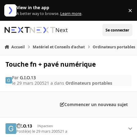
Aller au contenu
View in the app
×
Di
A better way to browse.
Learn more
.
Next
Se connecter
Accueil
Matériel et Conseils d'achat
Ordinateurs portables
Touche fn + pavé numérique
Par
G.I.O.13
le 29 mars 2005
21 a
dans
Ordinateurs portables
Commencer un nouveau sujet
G.I.O.13
INpactien
Posté(e)
le 29 mars 2005
21 a