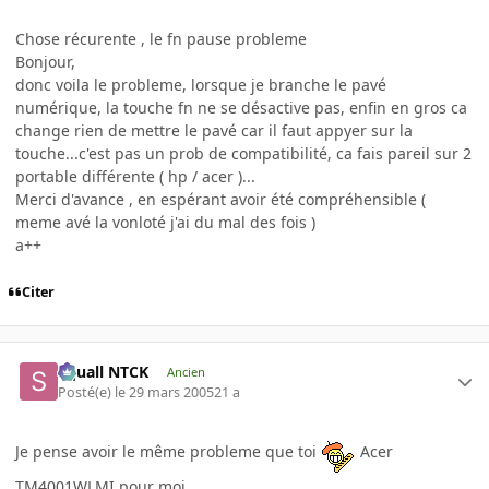
Chose récurente , le fn pause probleme
Bonjour,
donc voila le probleme, lorsque je branche le pavé
numérique, la touche fn ne se désactive pas, enfin en gros ca
change rien de mettre le pavé car il faut appyer sur la
touche...c'est pas un prob de compatibilité, ca fais pareil sur 2
portable différente ( hp / acer )...
Merci d'avance , en espérant avoir été compréhensible (
meme avé la vonloté j'ai du mal des fois )
a++
Citer
Squall NTCK
Ancien
Posté(e)
le 29 mars 2005
21 a
Je pense avoir le même probleme que toi
Acer
TM4001WLMI pour moi