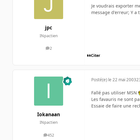
Je voudrais exporter mes
message d'erreur; Y a t
jpc
INpactien
2
messages
Citer
Posté(e)
le 22 mai 2003
2
Fallé pas utiliser MSN
Les favauris ne sont p
Essaie de faire une rech
Iokanaan
INpactien
452
messages