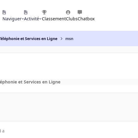
Naviguer
Activité
Classement
Clubs
Chatbox
Téléphonie et Services en Ligne
msn
léphonie et Services en Ligne
3 a