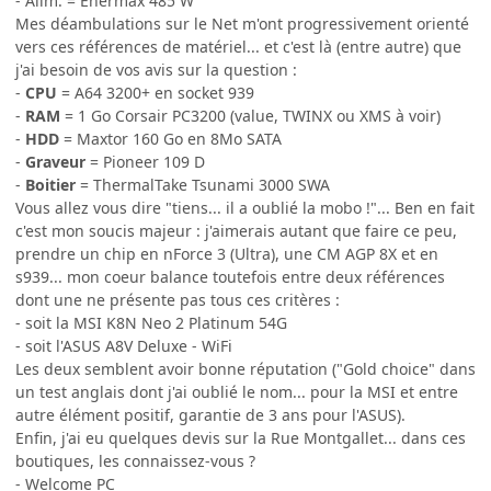
- Alim. = Enermax 485 W
Mes déambulations sur le Net m'ont progressivement orienté
vers ces références de matériel... et c'est là (entre autre) que
j'ai besoin de vos avis sur la question :
-
CPU
= A64 3200+ en socket 939
-
RAM
= 1 Go Corsair PC3200 (value, TWINX ou XMS à voir)
-
HDD
= Maxtor 160 Go en 8Mo SATA
-
Graveur
= Pioneer 109 D
-
Boitier
= ThermalTake Tsunami 3000 SWA
Vous allez vous dire "tiens... il a oublié la mobo !"... Ben en fait
c'est mon soucis majeur : j'aimerais autant que faire ce peu,
prendre un chip en nForce 3 (Ultra), une CM AGP 8X et en
s939... mon coeur balance toutefois entre deux références
dont une ne présente pas tous ces critères :
- soit la MSI K8N Neo 2 Platinum 54G
- soit l'ASUS A8V Deluxe - WiFi
Les deux semblent avoir bonne réputation ("Gold choice" dans
un test anglais dont j'ai oublié le nom... pour la MSI et entre
autre élément positif, garantie de 3 ans pour l'ASUS).
Enfin, j'ai eu quelques devis sur la Rue Montgallet... dans ces
boutiques, les connaissez-vous ?
- Welcome PC