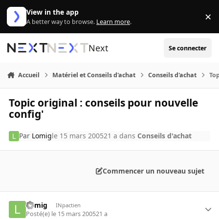
Aller au contenu
View in the app
×
Di
A better way to browse.
Learn more
.
Next
Se connecter
Accueil
Matériel et Conseils d'achat
Conseils d'achat
Top
Topic original : conseils pour nouvelle
config'
Par
Lomig
le 15 mars 2005
21 a
dans
Conseils d'achat
Commencer un nouveau sujet
Lomig
INpactien
Posté(e)
le 15 mars 2005
21 a