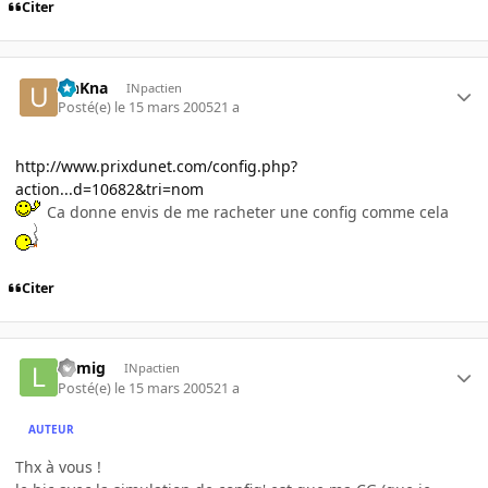
Citer
UnKna
INpactien
Posté(e)
le 15 mars 2005
21 a
http://www.prixdunet.com/config.php?
action...d=10682&tri=nom
Ca donne envis de me racheter une config comme cela
Citer
Lomig
INpactien
Posté(e)
le 15 mars 2005
21 a
AUTEUR
Thx à vous !