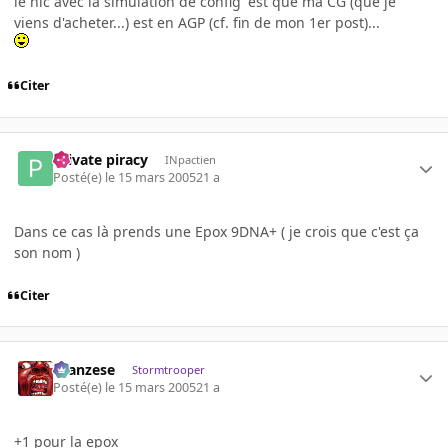
le hic avec la simulation de config' est que ma CG (que je
viens d'acheter...) est en AGP (cf. fin de mon 1er post)...
Citer
Private piracy
INpactien
Posté(e)
le 15 mars 2005
21 a
Dans ce cas là prends une Epox 9DNA+ ( je crois que c'est ça
son nom )
Citer
ilcanzese
Stormtrooper
Posté(e)
le 15 mars 2005
21 a
+1 pour la epox