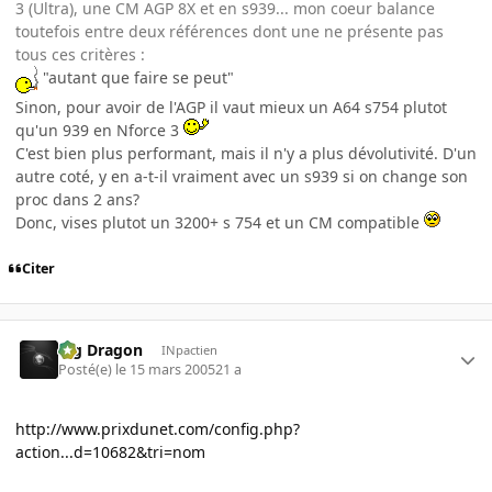
3 (Ultra), une CM AGP 8X et en s939... mon coeur balance
toutefois entre deux références dont une ne présente pas
tous ces critères :
"autant que faire se peut"
Sinon, pour avoir de l'AGP il vaut mieux un A64 s754 plutot
qu'un 939 en Nforce 3
C'est bien plus performant, mais il n'y a plus dévolutivité. D'un
autre coté, y en a-t-il vraiment avec un s939 si on change son
proc dans 2 ans?
Donc, vises plutot un 3200+ s 754 et un CM compatible
Citer
Big Dragon
INpactien
Posté(e)
le 15 mars 2005
21 a
http://www.prixdunet.com/config.php?
action...d=10682&tri=nom