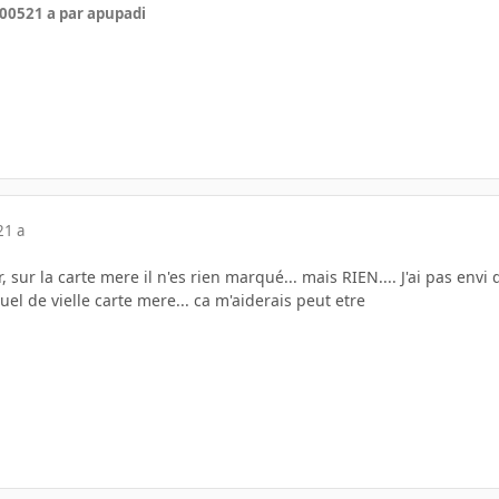
2005
21 a
par apupadi
21 a
 sur la carte mere il n'es rien marqué... mais RIEN.... J'ai pas envi
l de vielle carte mere... ca m'aiderais peut etre