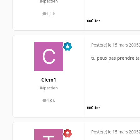
INpactien
1,1 k
messages
Citer
Posté(e)
le 15 mars 2005
tu peux pas prendre ta
Clem1
INpactien
4,3 k
messages
Citer
Posté(e)
le 15 mars 2005