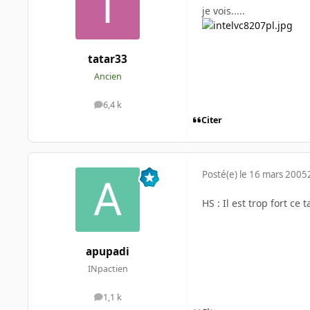
je vois.....
tatar33
Ancien
6,4 k
messages
Citer
Posté(e)
le 16 mars 2005
HS : Il est trop fort ce t
apupadi
INpactien
1,1 k
messages