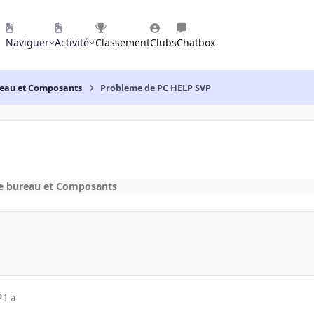
Naviguer
Activité
Classement
Clubs
Chatbox
reau et Composants
Probleme de PC HELP SVP
e bureau et Composants
21 a