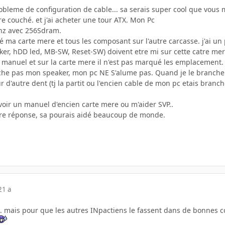
probleme de configuration de cable... sa serais super cool que vous
re couché. et j'ai acheter une tour ATX. Mon Pc
hz avec 256Sdram.
ré ma carte mere et tous les composant sur l'autre carcasse. j'ai un 
r, hDD led, MB-SW, Reset-SW) doivent etre mi sur cette catre mere 
le manuel et sur la carte mere il n'est pas marqué les emplacement.
he pas mon speaker, mon pc NE S'alume pas. Quand je le branche n
r d'autre dent (tj la partit ou l'encien cable de mon pc etais b
oir un manuel d'encien carte mere ou m'aider SVP..
re réponse, sa pourais aidé beaucoup de monde.
21 a
... mais pour que les autres INpactiens le fassent dans de bonnes co