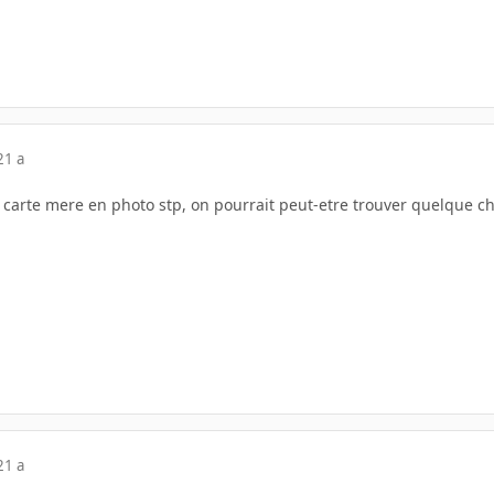
21 a
 carte mere en photo stp, on pourrait peut-etre trouver quelque c
21 a