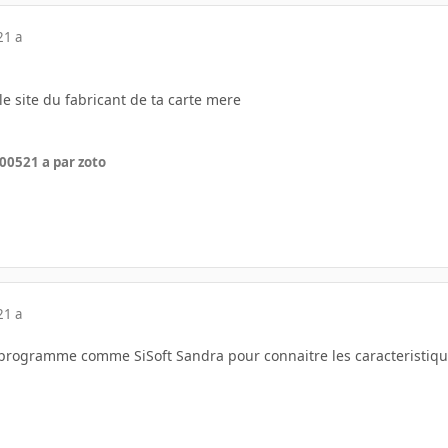
21 a
e site du fabricant de ta carte mere
2005
21 a
par zoto
21 a
 programme comme SiSoft Sandra pour connaitre les caracteristiq