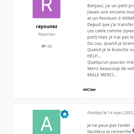
Bonjour, j'ai un petit 
J'avais une enciene tou
et un Peintium 3 450M
Depuit que j'ai transfe
rayounez
Les cable comme (speake
INpactien
port) mais je n'ai pas 
Du cou, quand je branc
138
messages
Quand je le branche su
HELP....
Quelqu'un pourais m'av
Merci beaucoup de vot
MILLE MERCI...
Citer
Posté(e)
le 14 mars 2005
Je ne peux pas t'aider 
facilitera la recherche