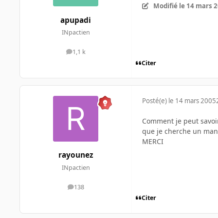
Modifié
le 14 mars 
apupadi
INpactien
1,1 k
messages
Citer
Posté(e)
le 14 mars 2005
Comment je peut savoir,
que je cherche un manue
MERCI
rayounez
INpactien
138
messages
Citer