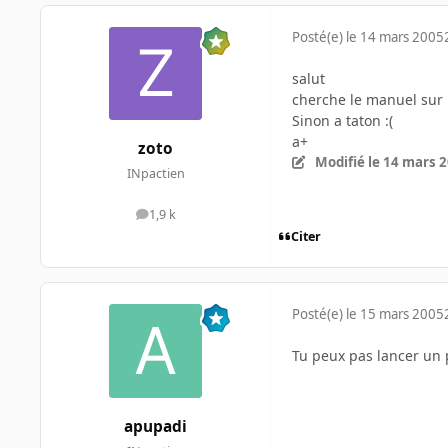
Posté(e)
le 14 mars 2005
salut
cherche le manuel sur l
Sinon a taton :(
a+
zoto
Modifié
le 14 mars 
INpactien
1,9 k
messages
Citer
Posté(e)
le 15 mars 2005
Tu peux pas lancer un
apupadi