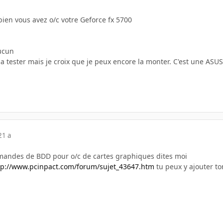
bien vous avez o/c votre Geforce fx 5700
ucun
e la tester mais je croix que je peux encore la monter. C'est une ASU
21 a
emandes de BDD pour o/c de cartes graphiques dites moi
tp://www.pcinpact.com/forum/sujet_43647.htm
tu peux y ajouter to