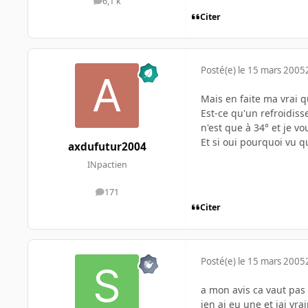
6,1 k
messages
Citer
Posté(e)
le 15 mars 2005
Mais en faite ma vrai q
Est-ce qu'un refroidis
n'est que à 34° et je v
Et si oui pourquoi vu 
axdufutur2004
INpactien
171
messages
Citer
Posté(e)
le 15 mars 2005
a mon avis ca vaut pas
jen ai eu une et jai vr