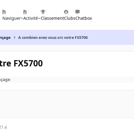
Naviguer
Activité
Classement
Clubs
Chatbox
nçage
A combien avez vous o/c votre FX5700
tre FX5700
nçage
21 a