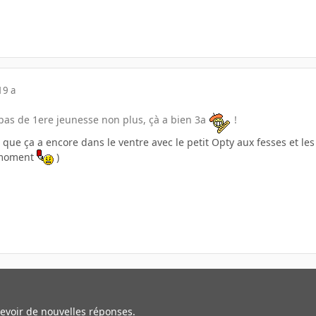
19 a
pas de 1ere jeunesse non plus, çà a bien 3a
!
e que ça a encore dans le ventre avec le petit Opty aux fesses et 
 moment
)
cevoir de nouvelles réponses.