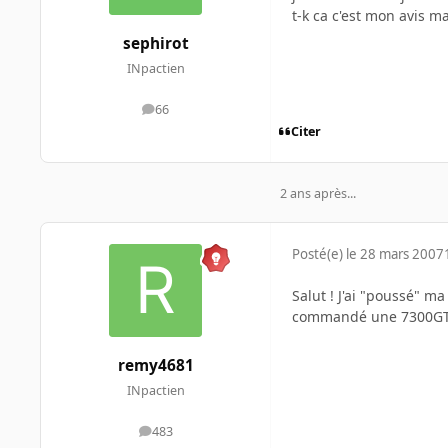
t-k ca c'est mon avis m
sephirot
INpactien
66
messages
Citer
2 ans après...
Posté(e)
le 28 mars 2007
Salut ! J'ai "poussé" m
commandé une 7300GT p
remy4681
INpactien
483
messages