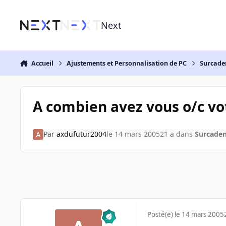
Aller au contenu
Next
Accueil
Ajustements et Personnalisation de PC
Surcade
A combien avez vous o/c vo
Par
axdufutur2004
le 14 mars 2005
21 a
dans
Surcade
Posté(e)
le 14 mars 2005