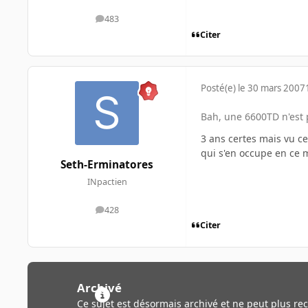
483
messages
Citer
Posté(e)
le 30 mars 2007
Bah, une 6600TD n'est 
3 ans certes mais vu c
qui s'en occupe en ce
Seth-Erminatores
INpactien
428
messages
Citer
Archivé
Ce sujet est désormais archivé et ne peut plus re