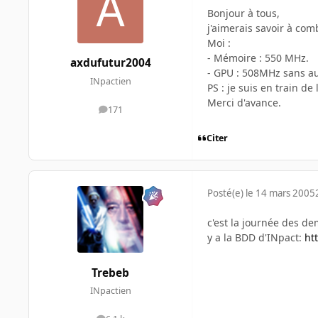
Bonjour à tous,
j'aimerais savoir à com
Moi :
- Mémoire : 550 MHz.
axdufutur2004
- GPU : 508MHz sans a
INpactien
PS : je suis en train d
Merci d'avance.
171
messages
Citer
Posté(e)
le 14 mars 2005
c'est la journée des d
y a la BDD d'INpact:
ht
Trebeb
INpactien