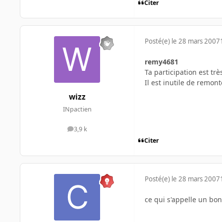
Citer
Posté(e)
le 28 mars 2007
remy4681
Ta participation est t
Il est inutile de remon
wizz
INpactien
3,9 k
messages
Citer
Posté(e)
le 28 mars 2007
ce qui s'appelle un bo