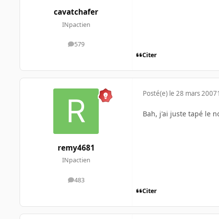
cavatchafer
INpactien
579
messages
Citer
Posté(e)
le 28 mars 2007
Bah, j'ai juste tapé le
remy4681
INpactien
483
messages
Citer