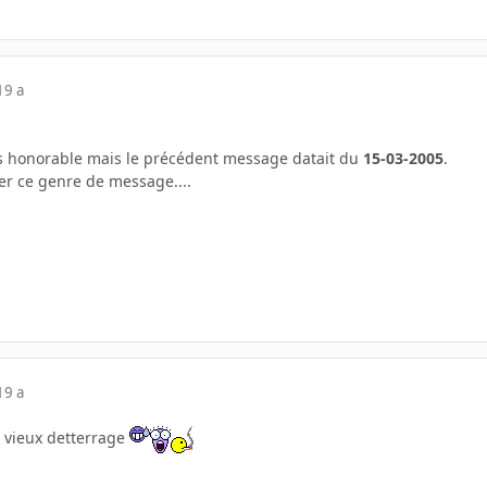
19 a
rès honorable mais le précédent message datait du
15-03-2005
.
ter ce genre de message....
19 a
n vieux detterrage