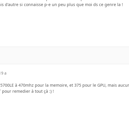
ais d'autre si connaisse p-e un peu plus que moi ds ce genre la !
19 a
a 5700LE à 470mhz pour la memoire, et 375 pour le GPU, mais aucune fi
our remedier à tout çà :) !