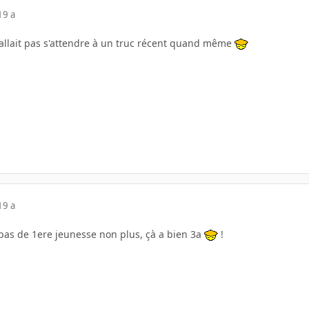
19 a
allait pas s'attendre à un truc récent quand même
19 a
pas de 1ere jeunesse non plus, çà a bien 3a
!