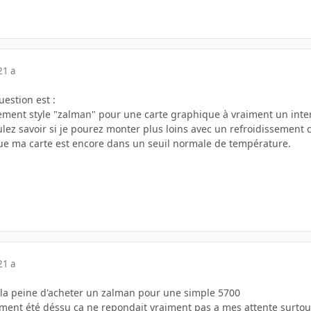
21 a
uestion est :
sement style "zalman" pour une carte graphique à vraiment un inte
oulez savoir si je pourez monter plus loins avec un refroidissement
que ma carte est encore dans un seuil normale de température.
21 a
 la peine d'acheter un zalman pour une simple 5700
aiment été déssu ca ne repondait vraiment pas a mes attente surtou