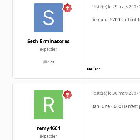
Posté(e)
le 29 mars 2007
ben une 5700 surtout f
Seth-Erminatores
INpactien
428
messages
Citer
Posté(e)
le 30 mars 2007
Bah, une 6600TD n'est 
remy4681
INpactien