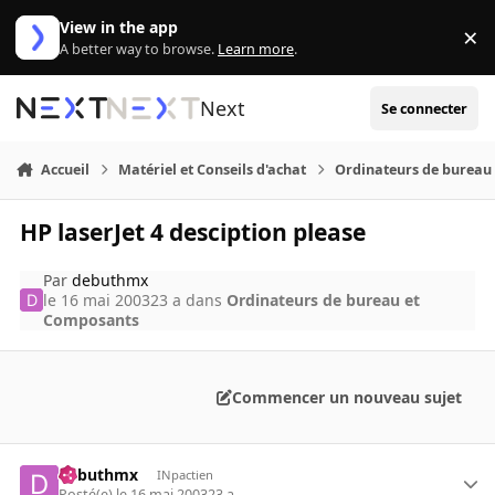
Aller au contenu
View in the app
×
Di
A better way to browse.
Learn more
.
Next
Se connecter
Accueil
Matériel et Conseils d'achat
Ordinateurs de bureau
HP laserJet 4 desciption please
Par
debuthmx
le 16 mai 2003
23 a
dans
Ordinateurs de bureau et
Composants
Commencer un nouveau sujet
debuthmx
INpactien
Posté(e)
le 16 mai 2003
23 a