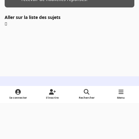
Aller sur la liste des sujets
Light Mode
Dark Mode
System Preference
Se connecter
S’inscrire
Rechercher
Menu
Langue
Cookies
Powered by
Invision Community