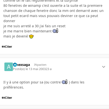
comme on le fait regulierement et la surprise
80 fenetres de winamp c'est ouverte a la suite et la premiere
chanson de chaque fenetre donc la mm ont demarré avec un
tout petit ecard mais vous pouvais deviner ce que ca peut
donner
je me suis arreté a 30 j'ai fais un reset
je me marre bien maintenant
mais je devené
Citer
amexsaga
INpactien
Posté(e)
le 13 mai 2003
23 a
Il y à une option pour sa (ou contre
) dans les
préférences.
Citer