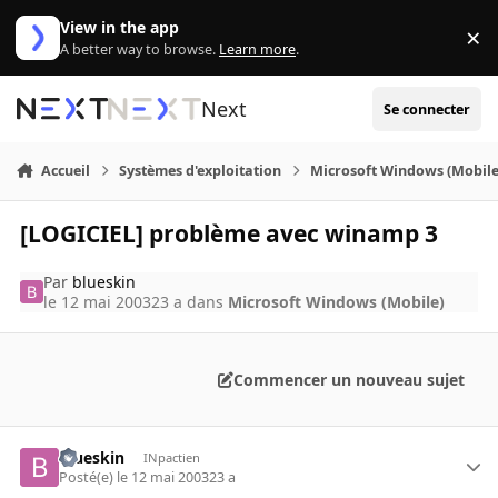
Aller au contenu
View in the app
×
Di
A better way to browse.
Learn more
.
Next
Se connecter
Accueil
Systèmes d'exploitation
Microsoft Windows (Mobile
[LOGICIEL] problème avec winamp 3
Par
blueskin
le 12 mai 2003
23 a
dans
Microsoft Windows (Mobile)
Commencer un nouveau sujet
blueskin
INpactien
Posté(e)
le 12 mai 2003
23 a