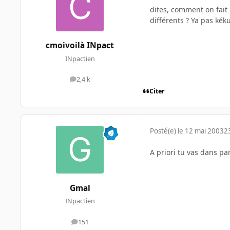
dites, comment on fait
différents ? Ya pas k
cmoivoilà INpact
INpactien
2,4 k
messages
Citer
Posté(e)
le 12 mai 2003
2
A priori tu vas dans pa
Gmal
INpactien
151
messages