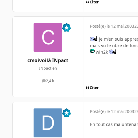
Citer
Posté(e)
le 12 mai 2003
2
je m'en suis appreç
mais vu le nbre de fonc
win2k
cmoivoilà INpact
INpactien
2,4 k
messages
Citer
Posté(e)
le 12 mai 2003
2
En tout cas maiuntenant