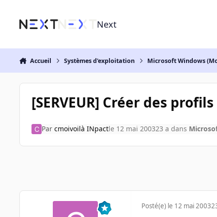
Aller au contenu
Next
Accueil
Systèmes d'exploitation
Microsoft Windows (Mo
[SERVEUR] Créer des profils
Par
cmoivoilà INpact
le 12 mai 2003
23 a
dans
Microso
Posté(e)
le 12 mai 2003
2