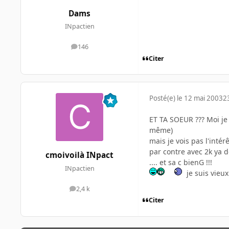
Dams
INpactien
146
messages
Citer
Posté(e)
le 12 mai 2003
2
ET TA SOEUR ??? Moi je 
même)
mais je vois pas l'inté
par contre avec 2k ya d
cmoivoilà INpact
.... et sa c bienG !!!
INpactien
je suis vieux
2,4 k
messages
Citer