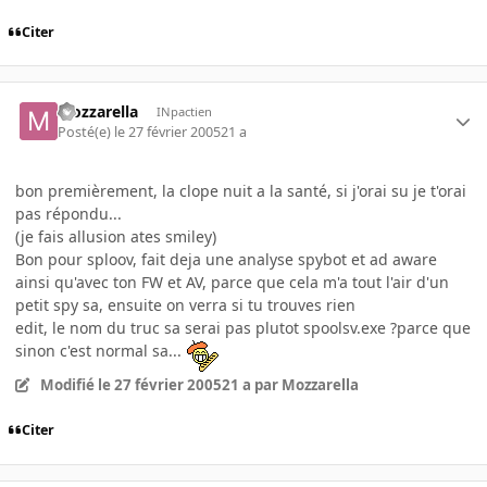
Citer
Mozzarella
INpactien
Posté(e)
le 27 février 2005
21 a
bon premièrement, la clope nuit a la santé, si j'orai su je t'orai
pas répondu...
(je fais allusion ates smiley)
Bon pour sploov, fait deja une analyse spybot et ad aware
ainsi qu'avec ton FW et AV, parce que cela m'a tout l'air d'un
petit spy sa, ensuite on verra si tu trouves rien
edit, le nom du truc sa serai pas plutot spoolsv.exe ?parce que
sinon c'est normal sa...
Modifié
le 27 février 2005
21 a
par Mozzarella
Citer