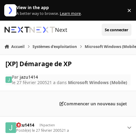
Aller au contenu
View in the app
×
Di
A better way to browse.
Learn more
.
Next
Se connecter
Accueil
Systèmes d'exploitation
Microsoft Windows (Mobile
[XP] Démarage de XP
Par
jazu1414
le 27 février 2005
21 a
dans
Microsoft Windows (Mobile)
Commencer un nouveau sujet
jazu1414
INpactien
Posté(e)
le 27 février 2005
21 a