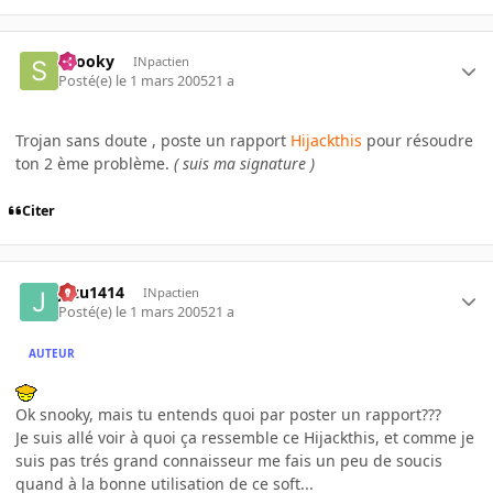
snooky
INpactien
Posté(e)
le 1 mars 2005
21 a
Trojan sans doute , poste un rapport
Hijackthis
pour résoudre
ton 2 ème problème.
( suis ma signature )
Citer
jazu1414
INpactien
Posté(e)
le 1 mars 2005
21 a
AUTEUR
Ok snooky, mais tu entends quoi par poster un rapport???
Je suis allé voir à quoi ça ressemble ce Hijackthis, et comme je
suis pas trés grand connaisseur me fais un peu de soucis
quand à la bonne utilisation de ce soft...