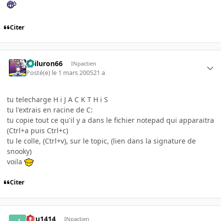
Citer
gailuron66
INpactien
Posté(e)
le 1 mars 2005
21 a
tu telecharge H i J A C K T H i S
tu l'extrais en racine de C:
tu copie tout ce qu'il y a dans le fichier notepad qui apparaitra
(Ctrl+a puis Ctrl+c)
tu le colle, (Ctrl+v), sur le topic, (lien dans la signature de
snooky)
voila
Citer
jazu1414
INpactien