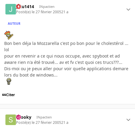
jazu1414
INpactien
Posté(e)
le 27 février 2005
21 a
AUTEUR
Bon ben déja la Mozzarella c'est po bon pour le cholestérol ...
lol
pour en revenir a ce qui nous occupe, avec spyboot et ad
aware rien n'a été trouvé... av et fv c'est quoi ces trucs???...
Dis-moi ou je peux aller pour voir quelle applications demare
lors du boot de windows...
Citer
snooky
INpactien
Posté(e)
le 27 février 2005
21 a