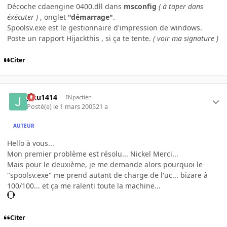
Décoche cdaengine 0400.dll dans
msconfig
( à taper dans
éxécuter )
, onglet
"démarrage"
.
Spoolsv.exe est le gestionnaire d'impression de windows.
Poste un rapport Hijackthis , si ça te tente.
( voir ma signature )
Citer
jazu1414
INpactien
Posté(e)
le 1 mars 2005
21 a
AUTEUR
Hello à vous...
Mon premier problème est résolu... Nickel Merci...
Mais pour le deuxième, je me demande alors pourquoi le
"spoolsv.exe" me prend autant de charge de l'uc... bizare à
100/100... et ça me ralenti toute la machine...
Citer