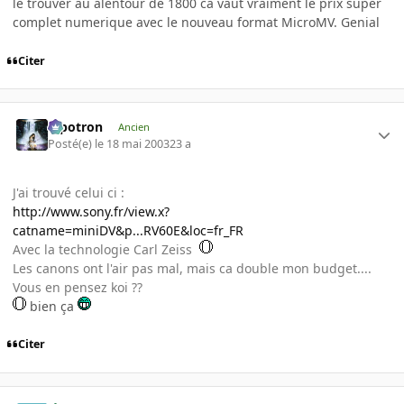
le trouver au alentour de 1800 ca vaut vraiment le prix super
complet numerique avec le nouveau format MicroMV. Genial
Citer
Pipotron
Ancien
Posté(e)
le 18 mai 2003
23 a
J'ai trouvé celui ci :
http://www.sony.fr/view.x?
catname=miniDV&p...RV60E&loc=fr_FR
Avec la technologie Carl Zeiss
Les canons ont l'air pas mal, mais ca double mon budget....
Vous en pensez koi ??
bien ça
Citer