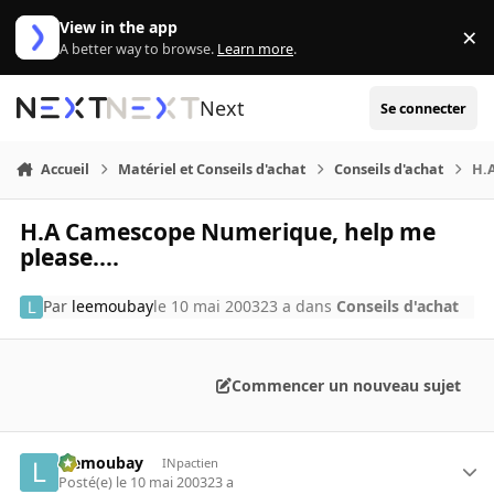
Aller au contenu
View in the app
×
Di
A better way to browse.
Learn more
.
Next
Se connecter
Accueil
Matériel et Conseils d'achat
Conseils d'achat
H.
H.A Camescope Numerique, help me
please....
Par
leemoubay
le 10 mai 2003
23 a
dans
Conseils d'achat
Commencer un nouveau sujet
leemoubay
INpactien
Posté(e)
le 10 mai 2003
23 a