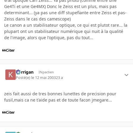
vrai optique Carl Zeiss... Ya pas photo (comme entre une
Ge4Ti et une Ge4MX) Donc le Zeiss est un plus, mais pas
determinant... (ya pas une diff stupefiante entre Zeiss et pas-
Zeiss dans le cas des camescope)
Le canon a un stabilisateur optique, ce qui est plutot rare... la
plupart ont un stabilisateur numérique qui nuit à la qualité
de l'image, alors que l'optique, pas du tout...
Citer
korrigan
INpactien
Posté(e)
le 12 mai 2003
23 a
zeis fait aussi de tres bonnes lunettes de precision pour
fusil,mais ca ne t'aide pas et de toute facon jmegare...
Citer