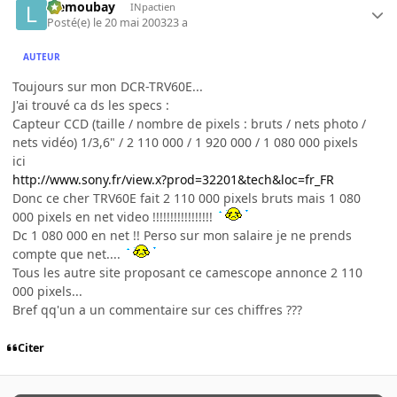
leemoubay
INpactien
Posté(e)
le 20 mai 2003
23 a
AUTEUR
Toujours sur mon DCR-TRV60E...
J'ai trouvé ca ds les specs :
Capteur CCD (taille / nombre de pixels : bruts / nets photo /
nets vidéo) 1/3,6" / 2 110 000 / 1 920 000 / 1 080 000 pixels
ici
http://www.sony.fr/view.x?prod=32201&tech&loc=fr_FR
Donc ce cher TRV60E fait 2 110 000 pixels bruts mais 1 080
000 pixels en net video !!!!!!!!!!!!!!!!!
Dc 1 080 000 en net !! Perso sur mon salaire je ne prends
compte que net....
Tous les autre site proposant ce camescope annonce 2 110
000 pixels...
Bref qq'un a un commentaire sur ces chiffres ???
Citer