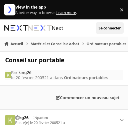
Aller au contenu
View in the app
×
Di
A better way to browse.
Learn more
.
Next
Se connecter
Accueil
Matériel et Conseils d'achat
Ordinateurs portables
Conseil sur portable
Par
king26
le 20 février 2005
21 a
dans
Ordinateurs portables
Commencer un nouveau sujet
king26
INpactien
Posté(e)
le 20 février 2005
21 a