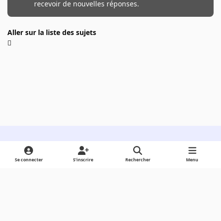
recevoir de nouvelles réponses.
Aller sur la liste des sujets
Light Mode
Dark Mode
System Preference
Se connecter
S’inscrire
Rechercher
Menu
Langue
Cookies
Powered by
Invision Community