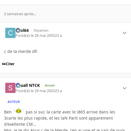
3 semaines après...
cool64
INpactien
Posté(e)
le 28 mai 2003
23 a
c de la merde dfi
Citer
Squall NTCK
Ancien
Posté(e)
le 29 mai 2003
23 a
AUTEUR
Ben
pas si sur, la carte avec le i865 arrive dans les
3carte les plus rapide, et les laN Parti sont apparement
d'exellente CM...
Moi, je te dis Asus c de la Merde, j'en ai une et je sais de quoi