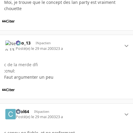
Moi, je trouve que le concept des lan party est vraiment
chouette
Citer
Neo_13
INpactien
Posté(e)
le 29 mai 2003
23 a
c de la merde dfi
:cnul:
Faut argumenter un peu
Citer
cool64
INpactien
Posté(e)
le 29 mai 2003
23 a
c connu pe fiable, et pe performant