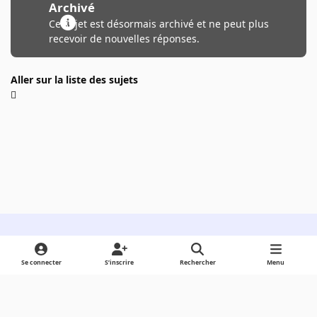
Archivé
Ce sujet est désormais archivé et ne peut plus
recevoir de nouvelles réponses.
Aller sur la liste des sujets
Light Mode
Dark Mode
System Preference
Se connecter
S’inscrire
Rechercher
Menu
Langue
Cookies
Powered by
Invision Community