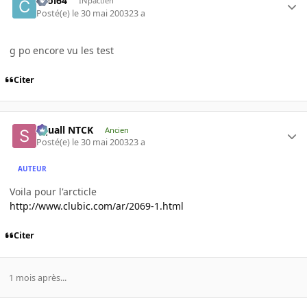
cool64
INpactien
Posté(e)
le 30 mai 2003
23 a
g po encore vu les test
Citer
Squall NTCK
Ancien
Posté(e)
le 30 mai 2003
23 a
AUTEUR
Voila pour l'arcticle
http://www.clubic.com/ar/2069-1.html
Citer
1 mois après...