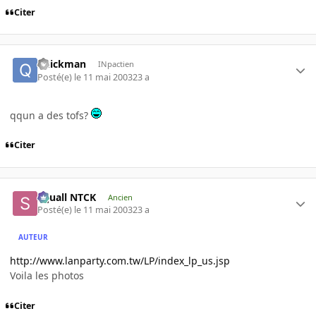
Citer
quickman
INpactien
Posté(e)
le 11 mai 2003
23 a
qqun a des tofs?
Citer
Squall NTCK
Ancien
Posté(e)
le 11 mai 2003
23 a
AUTEUR
http://www.lanparty.com.tw/LP/index_lp_us.jsp
Voila les photos
Citer