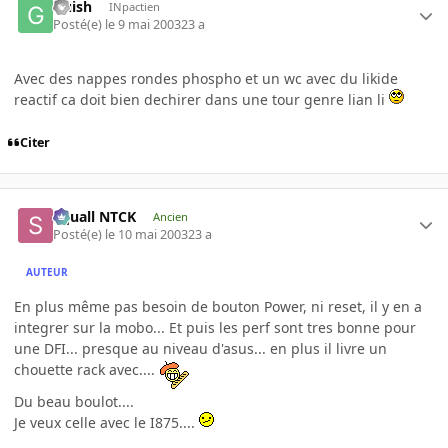
Guish
INpactien
Posté(e)
le 9 mai 2003
23 a
Avec des nappes rondes phospho et un wc avec du likide
reactif ca doit bien dechirer dans une tour genre lian li
Citer
Squall NTCK
Ancien
Posté(e)
le 10 mai 2003
23 a
AUTEUR
En plus même pas besoin de bouton Power, ni reset, il y en a
integrer sur la mobo... Et puis les perf sont tres bonne pour
une DFI... presque au niveau d'asus... en plus il livre un
chouette rack avec....
Du beau boulot....
Je veux celle avec le I875....