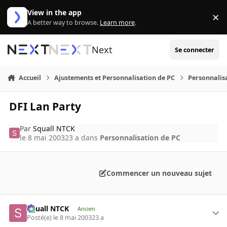
Aller au contenu
View in the app
×
Di
A better way to browse.
Learn more
.
Next
Se connecter
Accueil
Ajustements et Personnalisation de PC
Personnalis
DFI Lan Party
Par
Squall NTCK
le 8 mai 2003
23 a
dans
Personnalisation de PC
Commencer un nouveau sujet
Squall NTCK
Ancien
Posté(e)
le 8 mai 2003
23 a