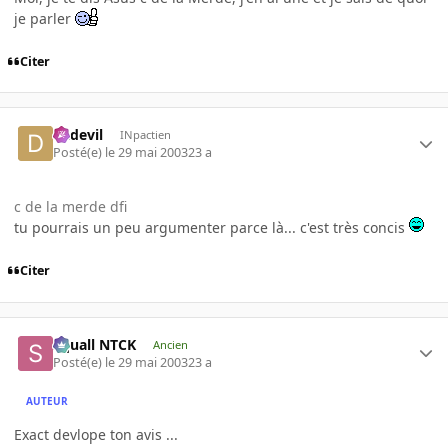
je parler
Citer
dadevil
INpactien
Posté(e)
le 29 mai 2003
23 a
c de la merde dfi
tu pourrais un peu argumenter parce là... c'est très concis
Citer
Squall NTCK
Ancien
Posté(e)
le 29 mai 2003
23 a
AUTEUR
Exact devlope ton avis ...