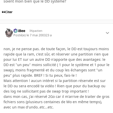
soient moin bien que le DD systeme?
Citer
PhiBee
INpactien
Posté(e)
le 7 mai 2003
23 a
non, je ne pense pas. de toute façon, le DD est toujours moins
rapide que la ram, c'est sûr, et réserver une partition rien que
pour lui ET sur un autre DD n'apporte que des avantages: le
DD est "un peu" moins sollicité ( 1 pour le système et 1 pour le
swap), moins fragmenté et du coup les échanges sont "un
peu" plus rapide. BREF ! Si tu peux, fais-le !
Mais attention ! aucun intéret si la partition réservée est sur
le DD ou sera encodé ta vidéo ! Rien que pour du backup ou
des log ne sollicitant pas de swap trop important !
dans mon cas, j'ai réservé 2Go car il m'arrive de traiter de gros
fichiers sons (plusieurs centaines de Mo en même temps),
avec un max d'undo..etc...etc.