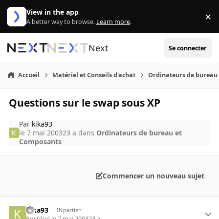
Aller au contenu
View in the app
×
Di
A better way to browse.
Learn more
.
Next
Se connecter
Accueil
Matériel et Conseils d'achat
Ordinateurs de bureau
Questions sur le swap sous XP
Par
kika93
le 7 mai 2003
23 a
dans
Ordinateurs de bureau et
Composants
Commencer un nouveau sujet
kika93
INpactien
Posté(e)
le 7 mai 2003
23 a