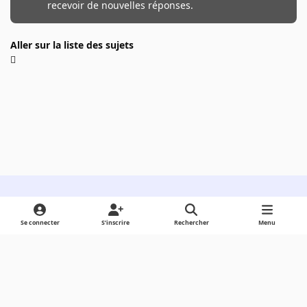
recevoir de nouvelles réponses.
Aller sur la liste des sujets
Light Mode
Dark Mode
System Preference
Se connecter
S’inscrire
Rechercher
Menu
Langue
Cookies
Powered by
Invision Community