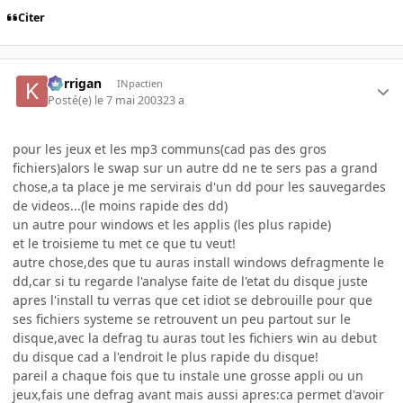
Citer
korrigan
INpactien
Posté(e)
le 7 mai 2003
23 a
pour les jeux et les mp3 communs(cad pas des gros
fichiers)alors le swap sur un autre dd ne te sers pas a grand
chose,a ta place je me servirais d'un dd pour les sauvegardes
de videos...(le moins rapide des dd)
un autre pour windows et les applis (les plus rapide)
et le troisieme tu met ce que tu veut!
autre chose,des que tu auras install windows defragmente le
dd,car si tu regarde l'analyse faite de l'etat du disque juste
apres l'install tu verras que cet idiot se debrouille pour que
ses fichiers systeme se retrouvent un peu partout sur le
disque,avec la defrag tu auras tout les fichiers win au debut
du disque cad a l'endroit le plus rapide du disque!
pareil a chaque fois que tu instale une grosse appli ou un
jeux,fais une defrag avant mais aussi apres:ca permet d'avoir