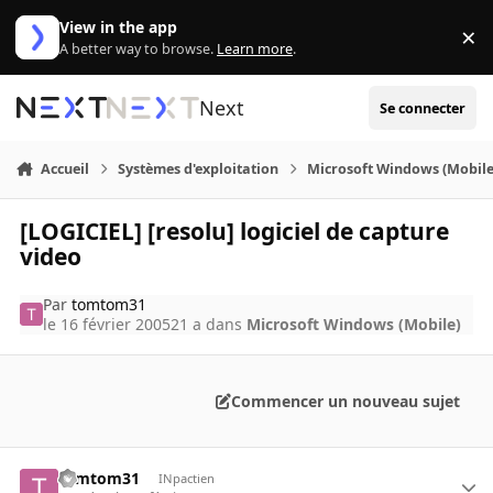
Aller au contenu
View in the app
×
Di
A better way to browse.
Learn more
.
Next
Se connecter
Accueil
Systèmes d'exploitation
Microsoft Windows (Mobile
[LOGICIEL] [resolu] logiciel de capture
video
Par
tomtom31
le 16 février 2005
21 a
dans
Microsoft Windows (Mobile)
Commencer un nouveau sujet
tomtom31
INpactien