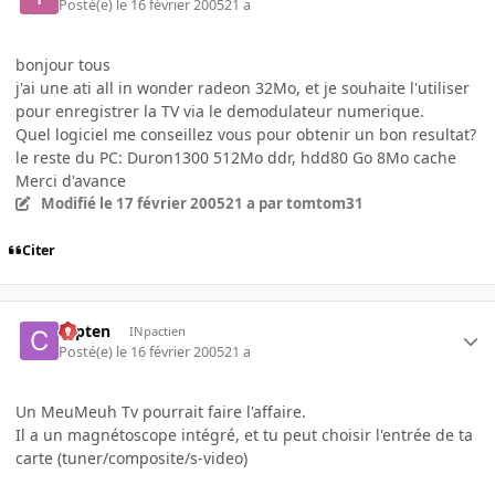
Posté(e)
le 16 février 2005
21 a
bonjour tous
j'ai une ati all in wonder radeon 32Mo, et je souhaite l'utiliser
pour enregistrer la TV via le demodulateur numerique.
Quel logiciel me conseillez vous pour obtenir un bon resultat?
le reste du PC: Duron1300 512Mo ddr, hdd80 Go 8Mo cache
Merci d'avance
Modifié
le 17 février 2005
21 a
par tomtom31
Citer
capten
INpactien
Posté(e)
le 16 février 2005
21 a
Un MeuMeuh Tv pourrait faire l'affaire.
Il a un magnétoscope intégré, et tu peut choisir l'entrée de ta
carte (tuner/composite/s-video)