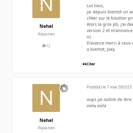
Lut tous,
jai depuis bientot un a
cliker sur le boutton p
Alors la gros pb, j'ai
Nehel
version 2 et m'annonce 
INpactien
ici.
D'avance merci à ceux q
12
messages
a bientot, Joey
Citer
Posté(e)
le 7 mai 2003
23 
oups jai oublie de dire
voila voila
Nehel
INpactien