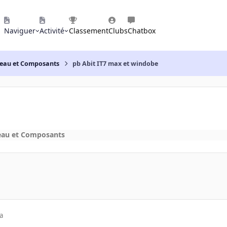
Naviguer
Activité
Classement
Clubs
Chatbox
reau et Composants
pb Abit IT7 max et windobe
eau et Composants
a