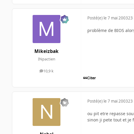
Posté(e)
le 7 mai 2003
23 
problème de BIOS alors
Mikeizbak
INpactien
10,9 k
messages
Citer
Posté(e)
le 7 mai 2003
23 
ou pit etre repasse sous
sinon ji pete tout et je