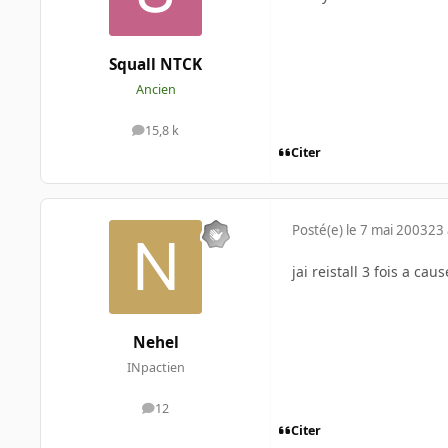
Squall NTCK
Ancien
15,8 k
messages
Citer
Posté(e)
le 7 mai 2003
23 
jai reistall 3 fois a c
Nehel
INpactien
12
messages
Citer