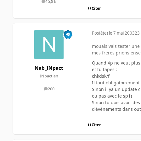
15,8 k
messages
Citer
Posté(e)
le 7 mai 2003
23 
mouais vais tester une m
mes freres prions en
Quand Xp ne veut plus r
Nab_INpact
et tu tapes :
chkdsk/f
INpactien
Il faut obligatoirement 
Sinon il ya un update 
200
messages
ou pas avec le sp1)
Sinon tu dois avoir des
d'évènements dans outi
Citer