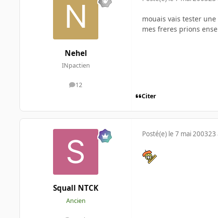
mouais vais tester une m
mes freres prions ens
Nehel
INpactien
12
messages
Citer
Posté(e)
le 7 mai 2003
23 
Squall NTCK
Ancien