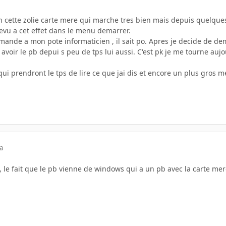
n cette zolie carte mere qui marche tres bien mais depuis quelques
revu a cet effet dans le menu demarrer.
 demande a mon pote informaticien , il sait po. Apres je decide de
avoir le pb depui s peu de tps lui aussi. C'est pk je me tourne auj
ui prendront le tps de lire ce que jai dis et encore un plus gros m
a
 , le fait que le pb vienne de windows qui a un pb avec la carte me