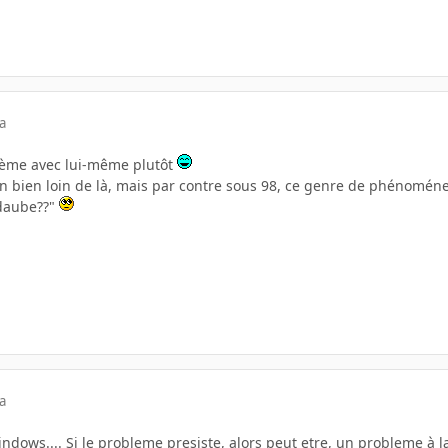
a
ème avec lui-même plutôt
in bien loin de là, mais par contre sous 98, ce genre de phénoméne c'
ndaube??"
a
ndows.... Si le probleme presiste, alors peut etre, un probleme à la 