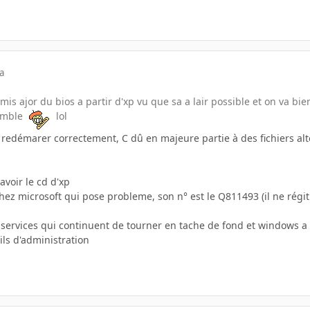
a
is ajor du bios a partir d'xp vu que sa a lair possible et on va bien 
semble
lol
edémarer correctement, C dû en majeure partie à des fichiers altér
avoir le cd d'xp
chez microsoft qui pose probleme, son n° est le Q811493 (il ne rég
 services qui continuent de tourner en tache de fond et windows a du
ls d'administration