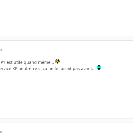
a
SP1 est utile quand même...
vice XP peut-être si ça ne le faisait pas avant...
a