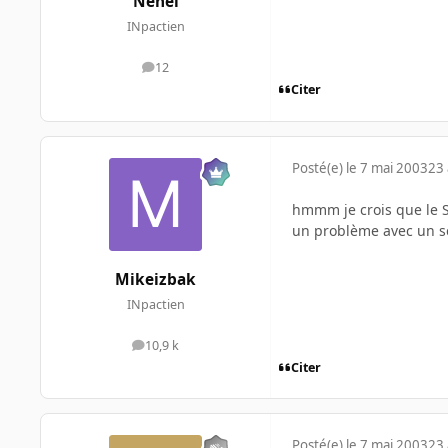
Nehel
INpactien
12
messages
Citer
Posté(e)
le 7 mai 2003
23 
hmmm je crois que le 
un problème avec un ser
Mikeizbak
INpactien
10,9 k
messages
Citer
Posté(e)
le 7 mai 2003
23 