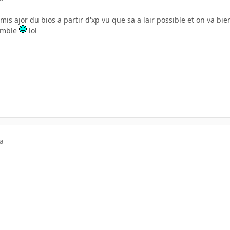
is ajor du bios a partir d'xp vu que sa a lair possible et on va bien 
emble
lol
a