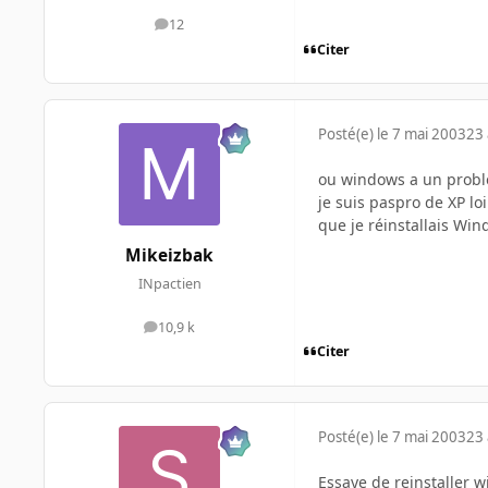
12
messages
Citer
Posté(e)
le 7 mai 2003
23 
ou windows a un probl
je suis paspro de XP lo
que je réinstallais Wi
Mikeizbak
INpactien
10,9 k
messages
Citer
Posté(e)
le 7 mai 2003
23 
Essaye de reinstaller wi