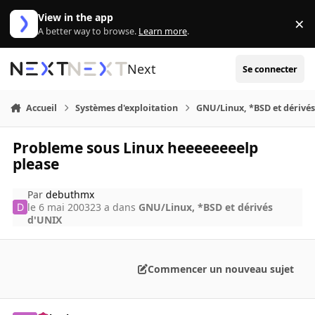
Aller au contenu
View in the app
×
Di
A better way to browse.
Learn more
.
Next
Se connecter
Accueil
Systèmes d'exploitation
GNU/Linux, *BSD et dérivé
Probleme sous Linux heeeeeeeelp
please
Par
debuthmx
le 6 mai 2003
23 a
dans
GNU/Linux, *BSD et dérivés
d'UNIX
Commencer un nouveau sujet