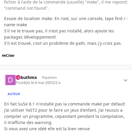
fichier à l'aide de la commande (usuelle) "make", il me repond:
"command not found".
Essaie de localiser make. En root, sur une console, tape find / -
name make
S'il ne le trouve pas, il n'est pas installé, alors ajoute les
packages développement!
S'il est trouvé, c'est un problème de path, mais j'y crois pas.
Citer
debuthmx
INpactien
Posté(e)
le 8 mai 2003
23 a
AUTEUR
En fait SuSe 8.1 n'installe pas la commande make par defaut!
J'ai utiliser YaST2 pour le faire un jeux d'enfant. J'ai reussis a
compiler un programme, cepandant pendant la compilation,
il m'affiche des warning.
Si vous avez une idéé elle est la bien venue