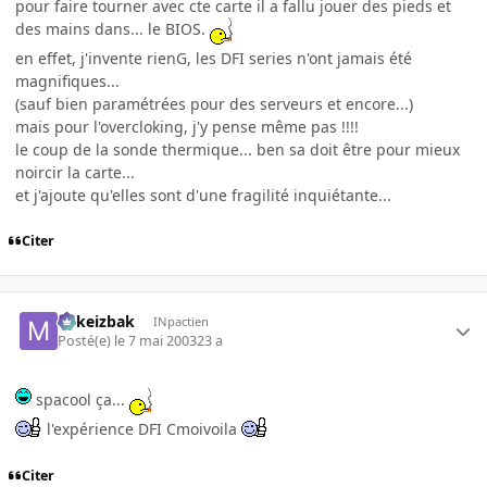
pour faire tourner avec cte carte il a fallu jouer des pieds et
des mains dans... le BIOS.
en effet, j'invente rienG, les DFI series n'ont jamais été
magnifiques...
(sauf bien paramétrées pour des serveurs et encore...)
mais pour l'overcloking, j'y pense même pas !!!!
le coup de la sonde thermique... ben sa doit être pour mieux
noircir la carte...
et j'ajoute qu'elles sont d'une fragilité inquiétante...
Citer
Mikeizbak
INpactien
Posté(e)
le 7 mai 2003
23 a
spacool ça...
l'expérience DFI Cmoivoila
Citer