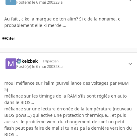
Posté(e)
le 6 mai 2003
23 a
Au fait , c koi a marque de ton alim? Si c de la noname, c
probablement elle ki merde....
Citer
Mikeizbak
INpactien
Posté(e)
le 6 mai 2003
23 a
moui méfiance sur l'alim (surveillance des voltages par MBM
5)
méfiance sur les timings de la RAM s'ils sont réglés en auto
dans le BIOS...
méfiance sur une lecture érronée de la température (nouveau
BIOS powa...) qui active une protection thermique... et puis
aussi si le problème vient du changement de coef un petit
flash peut pas faire de mal si tu n'as pa la dernière version du
BIOS...