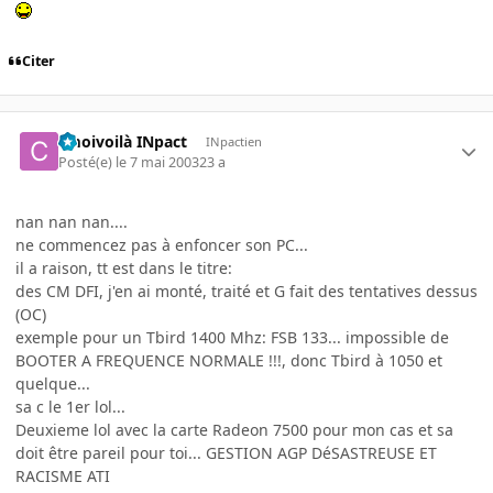
Citer
cmoivoilà INpact
INpactien
Posté(e)
le 7 mai 2003
23 a
nan nan nan....
ne commencez pas à enfoncer son PC...
il a raison, tt est dans le titre:
des CM DFI, j'en ai monté, traité et G fait des tentatives dessus
(OC)
exemple pour un Tbird 1400 Mhz: FSB 133... impossible de
BOOTER A FREQUENCE NORMALE !!!, donc Tbird à 1050 et
quelque...
sa c le 1er lol...
Deuxieme lol avec la carte Radeon 7500 pour mon cas et sa
doit être pareil pour toi... GESTION AGP DéSASTREUSE ET
RACISME ATI