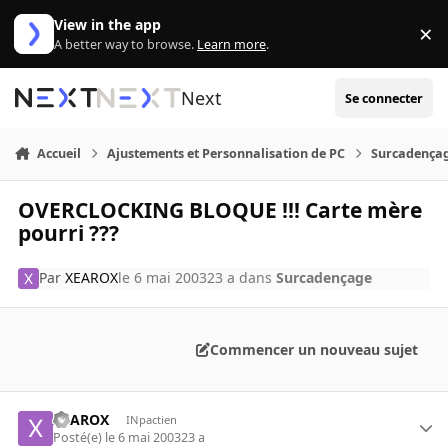
Aller au contenu
View in the app
×
Di
A better way to browse.
Learn more
.
Next
Se connecter
Accueil
Ajustements et Personnalisation de PC
Surcadença
OVERCLOCKING BLOQUE !!! Carte mère
pourri ???
Par
XEAROX
le 6 mai 2003
23 a
dans
Surcadençage
Commencer un nouveau sujet
XEAROX
INpactien
Posté(e)
le 6 mai 2003
23 a