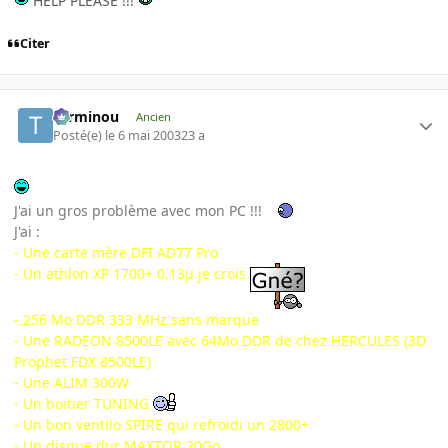
HELP PLEASE !!!
Citer
Terminou
Ancien
Posté(e)
le 6 mai 2003
23 a
J'ai un gros problème avec mon PC !!!
J'ai :
- Une carte mère DFI AD77 Pro
- Un athlon XP 1700+ 0,13µ je crois
- 256 Mo DDR 333 MHz sans marque
- Une RADEON 8500LE avec 64Mo DDR de chez HERCULES (3D
Prophet FDX 8500LE)
- Une ALIM 300W
- Un boitier TUNING
- Un bon ventilo SPIRE qui refroidi un 2800+
- Un disque dur MAXTOR 20Go