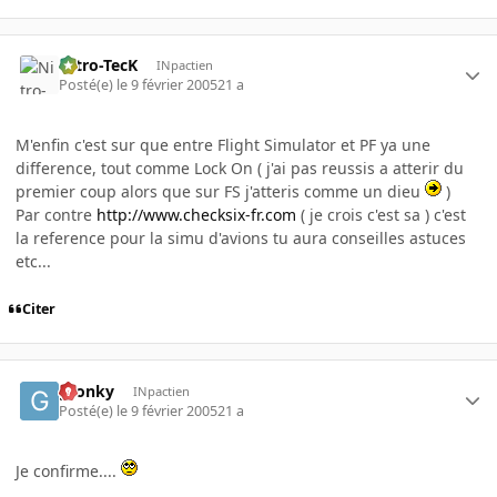
Nitro-TecK
INpactien
Posté(e)
le 9 février 2005
21 a
M'enfin c'est sur que entre Flight Simulator et PF ya une
difference, tout comme Lock On ( j'ai pas reussis a atterir du
premier coup alors que sur FS j'atteris comme un dieu
)
Par contre
http://www.checksix-fr.com
( je crois c'est sa ) c'est
la reference pour la simu d'avions tu aura conseilles astuces
etc...
Citer
gronky
INpactien
Posté(e)
le 9 février 2005
21 a
Je confirme....