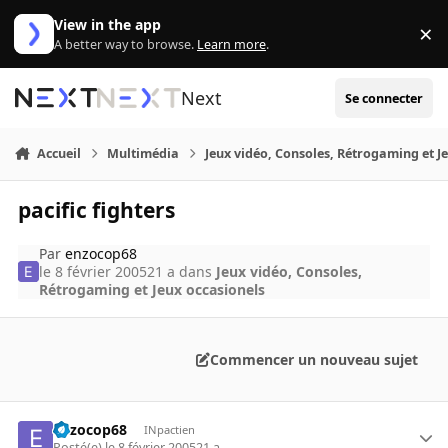
Aller au contenu
View in the app
×
Di
A better way to browse.
Learn more
.
Next
Se connecter
Accueil
Multimédia
Jeux vidéo, Consoles, Rétrogaming et J
pacific fighters
Par
enzocop68
le 8 février 2005
21 a
dans
Jeux vidéo, Consoles,
Rétrogaming et Jeux occasionels
Commencer un nouveau sujet
enzocop68
INpactien
Posté(e)
le 8 février 2005
21 a