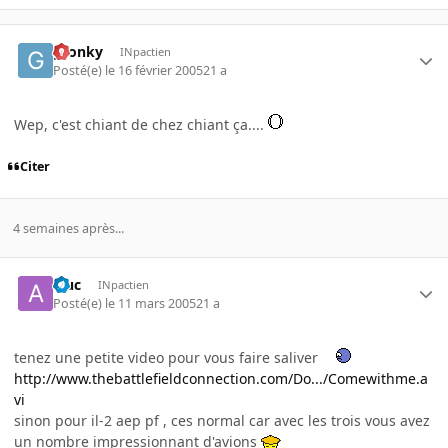
gronky
INpactien
Posté(e)
le 16 février 2005
21 a
Wep, c'est chiant de chez chiant ça....
Citer
4 semaines après...
aluc
INpactien
Posté(e)
le 11 mars 2005
21 a
tenez une petite video pour vous faire saliver
http://www.thebattlefieldconnection.com/Do.../Comewithme.a
vi
sinon pour il-2 aep pf , ces normal car avec les trois vous avez
un nombre impressionnant d'avions