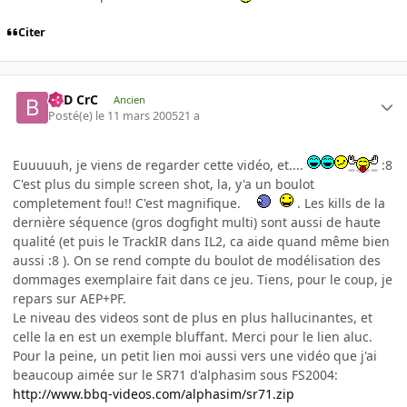
Citer
BaD CrC
Ancien
Posté(e)
le 11 mars 2005
21 a
Euuuuuh, je viens de regarder cette vidéo, et....
:8
C'est plus du simple screen shot, la, y'a un boulot
completement fou!! C'est magnifique.
. Les kills de la
dernière séquence (gros dogfight multi) sont aussi de haute
qualité (et puis le TrackIR dans IL2, ca aide quand même bien
aussi :8 ). On se rend compte du boulot de modélisation des
dommages exemplaire fait dans ce jeu. Tiens, pour le coup, je
repars sur AEP+PF.
Le niveau des videos sont de plus en plus hallucinantes, et
celle la en est un exemple bluffant. Merci pour le lien aluc.
Pour la peine, un petit lien moi aussi vers une vidéo que j'ai
beaucoup aimée sur le SR71 d'alphasim sous FS2004:
http://www.bbq-videos.com/alphasim/sr71.zip