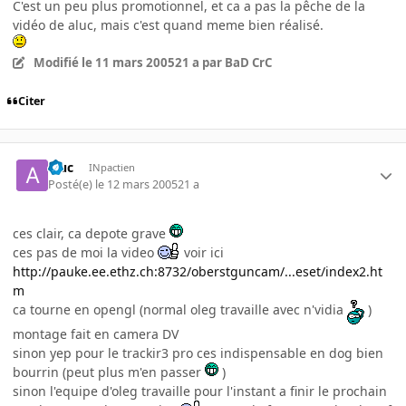
C'est un peu plus promotionnel, et ca a pas la pêche de la
vidéo de aluc, mais c'est quand meme bien réalisé.
Modifié
le 11 mars 2005
21 a
par BaD CrC
Citer
aluc
INpactien
Posté(e)
le 12 mars 2005
21 a
ces clair, ca depote grave
ces pas de moi la video
voir ici
http://pauke.ee.ethz.ch:8732/oberstguncam/...eset/index2.ht
m
ca tourne en opengl (normal oleg travaille avec n'vidia
)
montage fait en camera DV
sinon yep pour le trackir3 pro ces indispensable en dog bien
bourrin (peut plus m'en passer
)
sinon l'equipe d'oleg travaille pour l'instant a finir le prochain