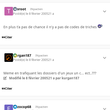
theroot
INpactien
Posté(e)
le 8 février 2005
21 a
En plus t'a pas de chance il n'y a pas de codes de triches
Citer
kurgan187
INpactien
Posté(e)
le 8 février 2005
21 a
Meme en trafiquant les dossiers d'un jeux un c... ect..???
Modifié
le 8 février 2005
21 a
par kurgan187
Citer
enzocop68
INpactien