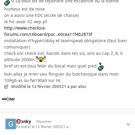
si ca vous dit de rejoindre une escadrille ou la bonne
humeur est de mise
on a aussi une EDC (ecole de chasse)
le hic avoir il2-aep-pf
http://www.checksix-
forums.com/c6board/por...e0cea11f4b2873f
installation d'hyperlobby et teamspeak obligatoire (faut bien
comuniquer)
check six! check six!, bandit dans tes six, vire au cap 2, 8, 0
altitude 2000m
bref on est tous feler du bocal mais quel pied
bon allez je m'en vais flinguer du bolchevique dans mon
109g6-as ou fw190a9 sur HL
Modifié
le 12 février 2005
21 a
par aluc
Citer
gronky
INpactien
Posté(e)
le 12 février 2005
21 a