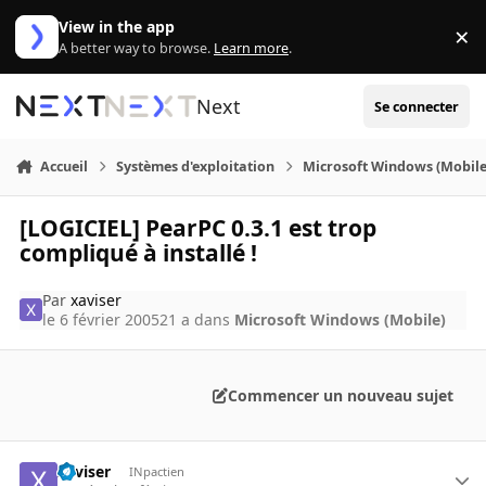
Aller au contenu
View in the app
×
Di
A better way to browse.
Learn more
.
Next
Se connecter
Accueil
Systèmes d'exploitation
Microsoft Windows (Mobile
[LOGICIEL] PearPC 0.3.1 est trop
compliqué à installé !
Par
xaviser
le 6 février 2005
21 a
dans
Microsoft Windows (Mobile)
Commencer un nouveau sujet
xaviser
INpactien