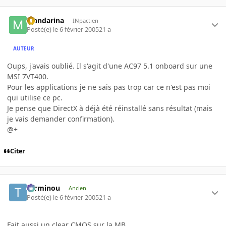
Mandarina
INpactien
Posté(e)
le 6 février 2005
21 a
AUTEUR
Oups, j'avais oublié. Il s'agit d'une AC97 5.1 onboard sur une
MSI 7VT400.
Pour les applications je ne sais pas trop car ce n'est pas moi
qui utilise ce pc.
Je pense que DirectX à déjà été réinstallé sans résultat (mais
je vais demander confirmation).
@+
Citer
Terminou
Ancien
Posté(e)
le 6 février 2005
21 a
Fait aussi un clear CMOS sur la MB..