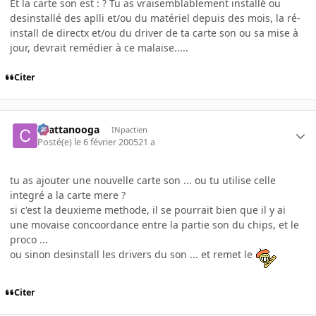
Et la carte son est : ? Tu as vraisemblablement installé ou
desinstallé des aplli et/ou du matériel depuis des mois, la ré-
install de directx et/ou du driver de ta carte son ou sa mise à
jour, devrait remédier à ce malaise.....
Citer
chattanooga
INpactien
Posté(e)
le 6 février 2005
21 a
tu as ajouter une nouvelle carte son ... ou tu utilise celle
integré a la carte mere ?
si c'est la deuxieme methode, il se pourrait bien que il y ai
une movaise concoordance entre la partie son du chips, et le
proco ...
ou sinon desinstall les drivers du son ... et remet le
Citer