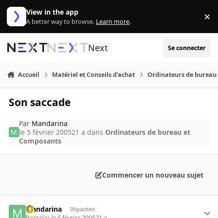
Aller au contenu
View in the app
×
Di
A better way to browse.
Learn more
.
Next
Se connecter
Accueil
Matériel et Conseils d'achat
Ordinateurs de bureau
Son saccade
Par
Mandarina
le 5 février 2005
21 a
dans
Ordinateurs de bureau et
Composants
Commencer un nouveau sujet
Mandarina
INpactien
Posté(e)
le 5 février 2005
21 a