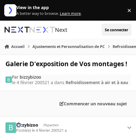
Aller au contenu
View in the app
×
Di
A better way to browse.
Learn more
.
Next
Se connecter
Accueil
Ajustements et Personnalisation de PC
Refroidissem
Galerie D'exposition de Vos montages !
Par
bizzybizoo
le 4 février 2005
21 a
dans
Refroidissement à air et à eau
Commencer un nouveau sujet
bizzybizoo
INpactien
Posté(e)
le 4 février 2005
21 a