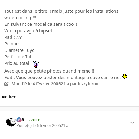
Tout est dans le titre !! mais juste pour les installations
watercooling !!!!
En suivant ce model ca serait cool !
Wb : cpu / vga /chipset
Rad : ???
Pompe :
Diametre Tuyo:
Perf : idle/full
Prix au total :
Avec quelque petite photos quand meme !!!!
Edit : Vous pouvez poster des montage trouvé sur le net
Modifié
le 4 février 2005
21 a
par bizzybizoo
Citer
KzR
Ancien
Posté(e)
le 6 février 2005
21 a