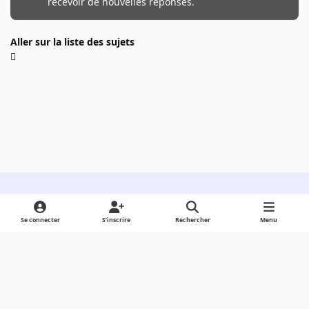
recevoir de nouvelles réponses.
Aller sur la liste des sujets
Light Mode
Dark Mode
System Preference
Se connecter
S’inscrire
Rechercher
Menu
Langue
Cookies
Powered by
Invision Community