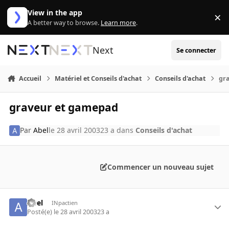
Aller au contenu
View in the app
×
Di
A better way to browse.
Learn more
.
Next
Se connecter
Accueil
Matériel et Conseils d'achat
Conseils d'achat
gr
graveur et gamepad
Par
Abel
le 28 avril 2003
23 a
dans
Conseils d'achat
Commencer un nouveau sujet
Abel
INpactien
Posté(e)
le 28 avril 2003
23 a