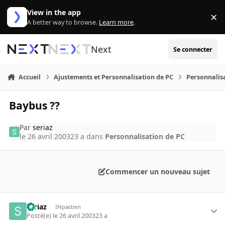
Aller au contenu
View in the app
×
Di
A better way to browse.
Learn more
.
Next
Se connecter
Accueil
Ajustements et Personnalisation de PC
Personnalis
Baybus ??
Par
seriaz
le 26 avril 2003
23 a
dans
Personnalisation de PC
Commencer un nouveau sujet
seriaz
INpactien
Posté(e)
le 26 avril 2003
23 a