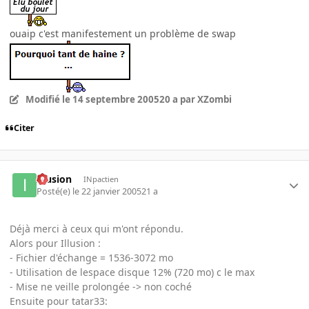
ouaip c'est manifestement un problème de swap
Modifié
le 14 septembre 2005
20 a
par XZombi
Citer
Illusion
INpactien
Posté(e)
le 22 janvier 2005
21 a
Déjà merci à ceux qui m'ont répondu.
Alors pour Illusion :
- Fichier d'échange = 1536-3072 mo
- Utilisation de lespace disque 12% (720 mo) c le max
- Mise ne veille prolongée -> non coché
Ensuite pour tatar33: