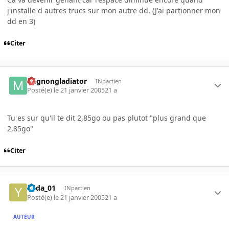
j'installe d autres trucs sur mon autre dd. (J'ai partionner mon
dd en 3)
Citer
mignongladiator
INpactien
Posté(e)
le 21 janvier 2005
21 a
Tu es sur qu'il te dit 2,85go ou pas plutot "plus grand que
2,85go"
Citer
Yoda_01
INpactien
Posté(e)
le 21 janvier 2005
21 a
AUTEUR