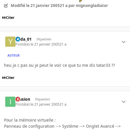
Modifié
le 21 janvier 2005
21 a
par mignongladiator
Citer
Yoda_01
INpactien
Posté(e)
le 21 janvier 2005
21 a
AUTEUR
heu je c pas ou je peut le voir ce que tu me dis tatar33 ??
Citer
Illusion
INpactien
Posté(e)
le 21 janvier 2005
21 a
Pour la mémoire virtuelle :
Panneau de configuration --> Système --> Onglet Avancé -->