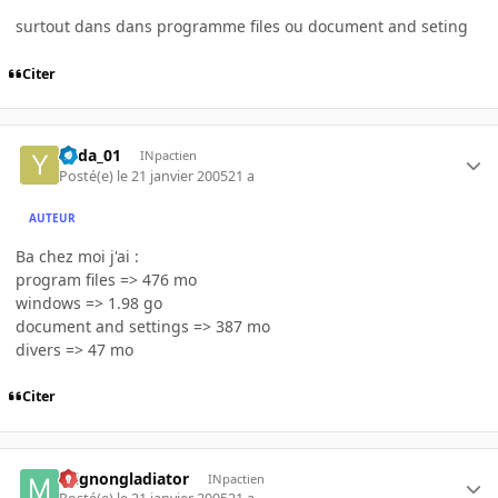
surtout dans dans programme files ou document and seting
Citer
Yoda_01
INpactien
Posté(e)
le 21 janvier 2005
21 a
AUTEUR
Ba chez moi j'ai :
program files => 476 mo
windows => 1.98 go
document and settings => 387 mo
divers => 47 mo
Citer
mignongladiator
INpactien