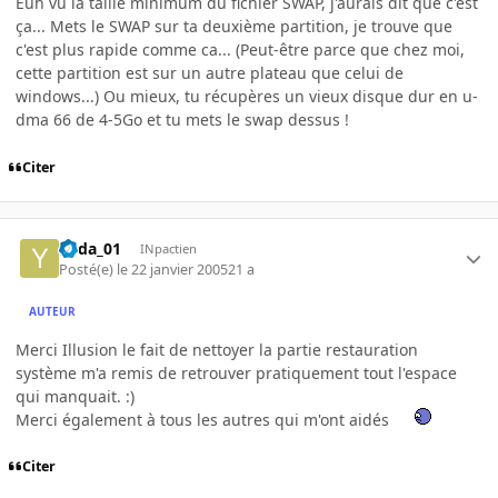
Euh vu la taille minimum du fichier SWAP, j'aurais dit que c'est
ça... Mets le SWAP sur ta deuxième partition, je trouve que
c'est plus rapide comme ca... (Peut-être parce que chez moi,
cette partition est sur un autre plateau que celui de
windows...) Ou mieux, tu récupères un vieux disque dur en u-
dma 66 de 4-5Go et tu mets le swap dessus !
Citer
Yoda_01
INpactien
Posté(e)
le 22 janvier 2005
21 a
AUTEUR
Merci Illusion le fait de nettoyer la partie restauration
système m'a remis de retrouver pratiquement tout l'espace
qui manquait. :)
Merci également à tous les autres qui m'ont aidés
Citer