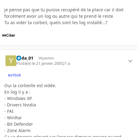
je pense pas que tu puisse recupéré de la place car il doit
forcément avoir un log ou autre qui te prend le reste
Tu as vider ta corbeil, quels sont les log installé...?
Citer
Yoda_01
INpactien
Posté(e)
le 21 janvier 2005
21 a
AUTEUR
Oui la corbeille est vidée.
En log il y a :
- Windows XP
- Drivers Nvidia
- FAI
- WinRar
- Bit Defender
- Zone Alarm
Ca va devenir génant car l'espace diminue encore quand