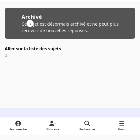
Archivé
Ce sujet est désormais archivé et ne peut plus
recevoir de nouvelles réponses.
Aller sur la liste des sujets
Light Mode
Dark Mode
System Preference
Se connecter
S’inscrire
Rechercher
Menu
Langue
Cookies