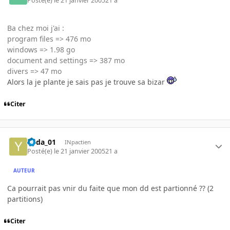
Posté(e)
le 21 janvier 2005
21 a
Ba chez moi j'ai :
program files => 476 mo
windows => 1.98 go
document and settings => 387 mo
divers => 47 mo
Alors la je plante je sais pas je trouve sa bizar
Citer
Yoda_01
INpactien
Posté(e)
le 21 janvier 2005
21 a
AUTEUR
Ca pourrait pas vnir du faite que mon dd est partionné ?? (2
partitions)
Citer