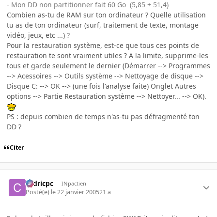
- Mon DD non partitionner fait 60 Go (5,85 + 51,4)
Combien as-tu de RAM sur ton ordinateur ? Quelle utilisation
tu as de ton ordinateur (surf, traitement de texte, montage
vidéo, jeux, etc ...) ?
Pour la restauration système, est-ce que tous ces points de
restauration te sont vraiment utiles ? A la limite, supprime-les
tous et garde seulement le dernier (Démarrer --> Programmes
--> Acessoires --> Outils système --> Nettoyage de disque -->
Disque C: --> OK --> (une fois l'analyse faite) Onglet Autres
options --> Partie Restauration système --> Nettoyer... --> OK).
PS : depuis combien de temps n'as-tu pas défragmenté ton
DD ?
Citer
cedricpc
INpactien
Posté(e)
le 22 janvier 2005
21 a