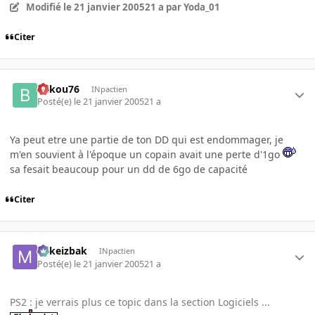
Modifié
le 21 janvier 2005
21 a
par Yoda_01
Citer
bakou76
INpactien
Posté(e)
le 21 janvier 2005
21 a
Ya peut etre une partie de ton DD qui est endommager, je
m'en souvient à l'époque un copain avait une perte d'1go
sa fesait beaucoup pour un dd de 6go de capacité
Citer
Mikeizbak
INpactien
Posté(e)
le 21 janvier 2005
21 a
PS2 : je verrais plus ce topic dans la section Logiciels ...