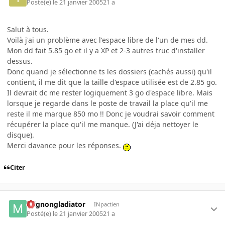
Posté(e)
le 21 janvier 2005
21 a
Salut à tous.
Voilà j'ai un problème avec l'espace libre de l'un de mes dd.
Mon dd fait 5.85 go et il y a XP et 2-3 autres truc d'installer
dessus.
Donc quand je sélectionne ts les dossiers (cachés aussi) qu'il
contient, il me dit que la taille d'espace utilisée est de 2.85 go.
Il devrait dc me rester logiquement 3 go d'espace libre. Mais
lorsque je regarde dans le poste de travail la place qu'il me
reste il me marque 850 mo !! Donc je voudrai savoir comment
récupérer la place qu'il me manque. (J'ai déja nettoyer le
disque).
Merci davance pour les réponses.
Citer
mignongladiator
INpactien
Posté(e)
le 21 janvier 2005
21 a