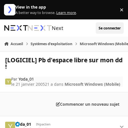
Aller au contenu
View in the app
×
Di
A better way to browse.
Learn more
.
Next
Se connecter
Accueil
Systèmes d'exploitation
Microsoft Windows (Mobile
[LOGICIEL] Pb d'espace libre sur mon dd
!
Par
Yoda_01
le 21 janvier 2005
21 a
dans
Microsoft Windows (Mobile)
Commencer un nouveau sujet
Yoda_01
INpactien