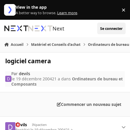
Aller au contenu
View in the app
×
Di
A better way to browse.
Learn more
.
Next
Se connecter
Accueil
Matériel et Conseils d'achat
Ordinateurs de bureau
logiciel camera
Par
devils
le 19 décembre 2004
21 a
dans
Ordinateurs de bureau et
Composants
Commencer un nouveau sujet
devils
INpactien
Posté(e)
le 19 décembre 2004
21 a