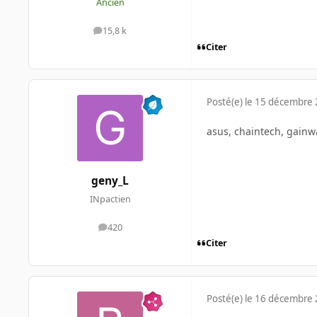
Ancien
15,8 k
messages
Citer
Posté(e)
le 15 décembre
asus, chaintech, gainw
geny_L
INpactien
420
messages
Citer
Posté(e)
le 16 décembre