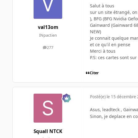
Salut à tous
sur un site étrangé, o
), BFG (BFG Nvidia Gef
Gainward (Gainward 68
val13om
NEW)
INpactien
Je connait quelque mar
et ce qu'il en pense
277
messages
Merci à tous
P.S: ces cartes sont sur
Citer
Posté(e)
le 15 décembre
Asus, leadteck , Gainw
Sinon, je deplace en co
Squall NTCK