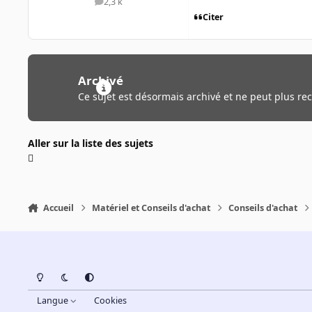
2,3 k
messages
Citer
Archivé
Ce sujet est désormais archivé et ne peut plus re
Aller sur la liste des sujets
Accueil
Matériel et Conseils d'achat
Conseils d'achat
Light Mode
Dark Mode
System Preference
Langue
Cookies