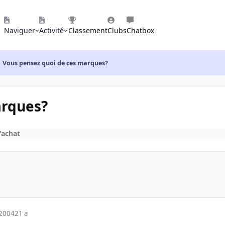
Naviguer
Activité
Classement
Clubs
Chatbox
Vous pensez quoi de ces marques?
arques?
'achat
 2004
21 a