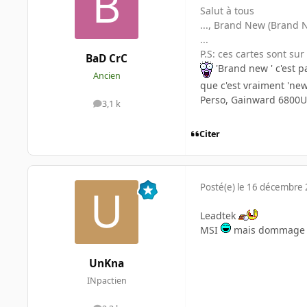
Salut à tous
..., Brand New (Brand 
...
P.S: ces cartes sont sur
BaD CrC
'Brand new ' c'est p
Ancien
que c'est vraiment 'ne
Perso, Gainward 6800U 
3,1 k
messages
Citer
Posté(e)
le 16 décembre
Leadtek
MSI
mais dommage qu'
UnKna
INpactien