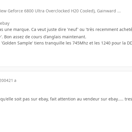
New Geforce 6800 Ultra Overclocked H20 Cooled), Gainward ...
 ebay
as une marque. Ca veut juste dire 'neuf' ou 'très recemment acheté'. 
w'. Bon assez de cours d'anglais maintenant.
'Golden Sample' tiens tranquille les 745Mhz et les 1240 pour la D
 2004
21 a
elle soit pas sur ebay, fait attention au vendeur sur ebay..... tres