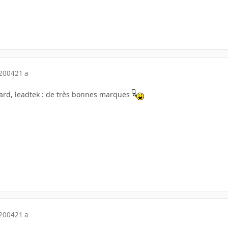
 2004
21 a
ard, leadtek : de très bonnes marques
 2004
21 a