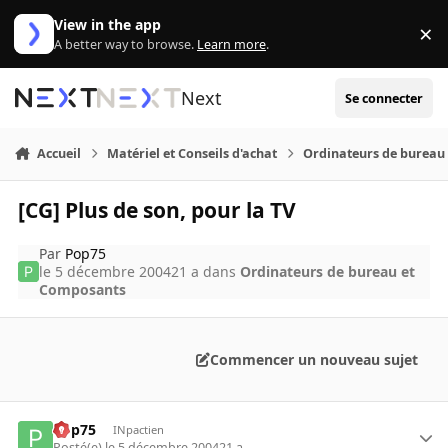
Aller au contenu
View in the app
×
Di
A better way to browse.
Learn more
.
Next
Se connecter
Accueil
Matériel et Conseils d'achat
Ordinateurs de bureau
[CG] Plus de son, pour la TV
Par
Pop75
le 5 décembre 2004
21 a
dans
Ordinateurs de bureau et
Composants
Commencer un nouveau sujet
Pop75
INpactien
Posté(e)
le 5 décembre 2004
21 a