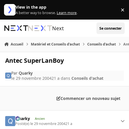
Aller au contenu
View in the app
×
Di
A better way to browse.
Learn more
.
Next
Se connecter
Accueil
Matériel et Conseils d'achat
Conseils d'achat
An
Antec SuperLanBoy
Par
Quarky
le 29 novembre 2004
21 a
dans
Conseils d'achat
Commencer un nouveau sujet
Quarky
Ancien
Posté(e)
le 29 novembre 2004
21 a