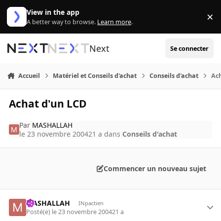
Aller au contenu
View in the app
×
Di
A better way to browse.
Learn more
.
Next
Se connecter
Accueil
Matériel et Conseils d'achat
Conseils d'achat
Ac
Achat d'un LCD
Par
MASHALLAH
le 23 novembre 2004
21 a
dans
Conseils d'achat
Commencer un nouveau sujet
MASHALLAH
INpactien
Posté(e)
le 23 novembre 2004
21 a