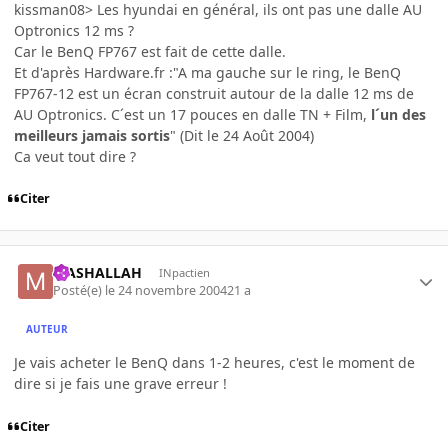
kissman08> Les hyundai en général, ils ont pas une dalle AU
Optronics 12 ms ?
Car le BenQ FP767 est fait de cette dalle.
Et d'après Hardware.fr :"A ma gauche sur le ring, le BenQ
FP767-12 est un écran construit autour de la dalle 12 ms de
AU Optronics. C´est un 17 pouces en dalle TN + Film,
l´un des
meilleurs jamais sortis
" (Dit le 24 Août 2004)
Ca veut tout dire ?
Citer
MASHALLAH
INpactien
Posté(e)
le 24 novembre 2004
21 a
AUTEUR
Je vais acheter le BenQ dans 1-2 heures, c'est le moment de
dire si je fais une grave erreur !
Citer