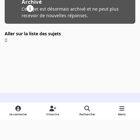
Archivé
Ce sujet est désormais archivé et ne peut plus
recevoir de nouvelles réponses.
Aller sur la liste des sujets
Light Mode
Dark Mode
System Preference
Se connecter
S’inscrire
Rechercher
Menu
Langue
Cookies
Powered by
Invision Community