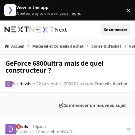
Aller au contenu
View in the app
×
Di
A better way to browse.
Learn more
.
Next
Se connecter
Accueil
Matériel et Conseils d'achat
Conseils d'achat
GeF
GeForce 6800ultra mais de quel
constructeur ?
Par
devils
le 22 novembre 2004
21 a
dans
Conseils d'achat
Commencer un nouveau sujet
devils
INpactien
Posté(e)
le 22 novembre 2004
21 a