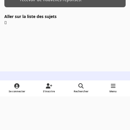
Aller sur la liste des sujets
Light Mode
Dark Mode
System Preference
Se connecter
S’inscrire
Rechercher
Menu
Langue
Cookies
Powered by
Invision Community