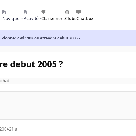
Naviguer
Activité
Classement
Clubs
Chatbox
Pionner dvdr 108 ou attendre debut 2005 ?
re debut 2005 ?
achat
 2004
21 a