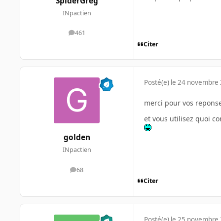
SpiderGreg
INpactien
461
messages
Citer
Posté(e)
le 24 novembre
merci pour vos repons
et vous utilisez quoi c
golden
INpactien
68
messages
Citer
Posté(e)
le 25 novembre