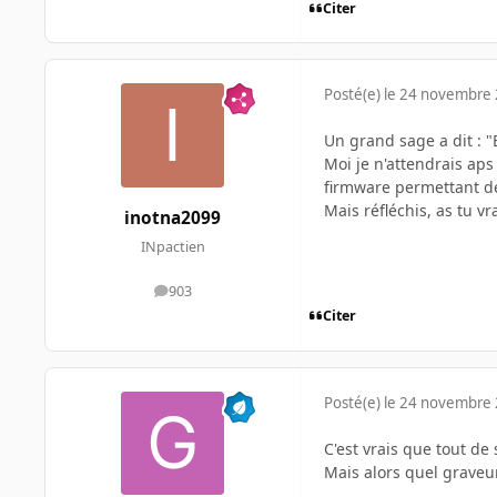
Citer
Posté(e)
le 24 novembre
Un grand sage a dit : "
Moi je n'attendrais ap
firmware permettant de 
Mais réfléchis, as tu 
inotna2099
INpactien
903
messages
Citer
Posté(e)
le 24 novembre
C'est vrais que tout de
Mais alors quel graveur