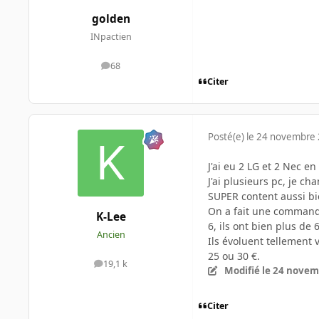
golden
INpactien
68
messages
Citer
Posté(e)
le 24 novembre
J'ai eu 2 LG et 2 Nec e
J'ai plusieurs pc, je ch
SUPER content aussi bi
On a fait une commande 
K-Lee
6, ils ont bien plus de
Ancien
Ils évoluent tellement 
25 ou 30 €.
19,1 k
messages
Modifié
le 24 novem
Citer