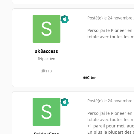
Posté(e)
le 24 novembre
Perso j'ai le Pioneer e
totale avec toutes les
sk8access
INpactien
113
messages
Citer
Posté(e)
le 24 novembre
Perso j'ai le Pioneer e
totale avec toutes les
+1 pareil pour moi, au
En plus la plupart des