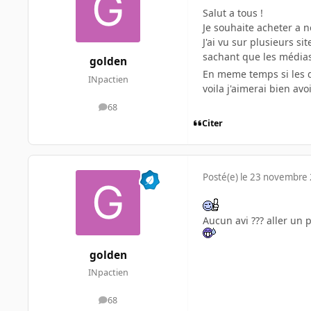
Salut a tous !
Je souhaite acheter a n
J'ai vu sur plusieurs s
sachant que les médias 
golden
En meme temps si les dv
INpactien
voila j'aimerai bien avoi
68
messages
Citer
Posté(e)
le 23 novembre
Aucun avi ??? aller un pe
golden
INpactien
68
messages