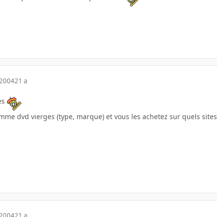
 2004
21 a
es
omme dvd vierges (type, marque) et vous les achetez sur quels sites
 2004
21 a