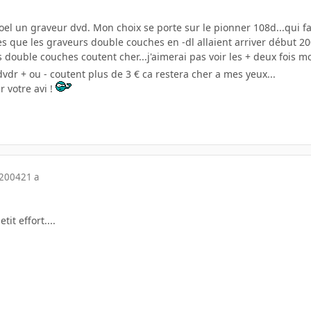
oel un graveur dvd. Mon choix se porte sur le pionner 108d...qui f
ites que les graveurs double couches en -dl allaient arriver début 2
double couches coutent cher...j'aimerai pas voir les + deux fois m
dr + ou - coutent plus de 3 € ca restera cher a mes yeux...
r votre avi !
 2004
21 a
tit effort....