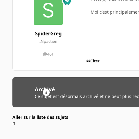
Moi c'est principaleme
SpiderGreg
INpactien
461
messages
Citer
Archivé
Ce sujet est désormais archivé et ne peut plus re
Aller sur la liste des sujets