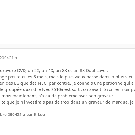
 2004
21 a
n gravure DVD, un 2X, un 4X, un 8X et un 8X Dual Layer.
ange pas tous les 6 mois, mais le plus vieux passe dans la plus vieil
en des LG que des NEC, par contre, je connais une personne qui a 
groupée quand le Nec 2510a est sorti, on savait l'avoir en noir pou
 6 mois maintenant, n'a eu de problème avec son graveur.
vite que je n'investirais pas de trop dans un graveur de marque, je
bre 2004
21 a
par K-Lee