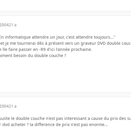
 2004
21 a
En informatique attendre un jour, c'est attendre toujours..."
s et je me tournerai dès à présent vers un graveur DVD double couc
lle faire passer en -R9 d'ici l'année prochaine.
vraiment besoin du double couche ?
 2004
21 a
 suiite le double couche n'est pas interessant a cause du prix des su
 dvd acheter ? la difference de prix n'est pas enorme...