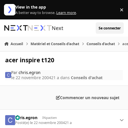
Aller au contenu
View in the app
×
Di
A better way to browse.
Learn more
.
Next
Se connecter
Accueil
Matériel et Conseils d'achat
Conseils d'achat
ace
acer inspire t120
Par
chris.egron
le 22 novembre 2004
21 a
dans
Conseils d'achat
Commencer un nouveau sujet
chris.egron
INpactien
Posté(e)
le 22 novembre 2004
21 a