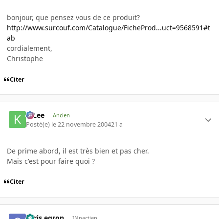
bonjour, que pensez vous de ce produit?
http://www.surcouf.com/Catalogue/FicheProd...uct=9568591#t
ab
cordialement,
Christophe
Citer
K-Lee
Ancien
Posté(e)
le 22 novembre 2004
21 a
De prime abord, il est très bien et pas cher.
Mais c'est pour faire quoi ?
Citer
chris.egron
INpactien