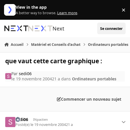
Aller au contenu
View in the app
×
Di
A better way to browse.
Learn more
.
Next
Se connecter
Accueil
Matériel et Conseils d'achat
Ordinateurs portables
que vaut cette carte graphique :
Par
sedi06
le 19 novembre 2004
21 a
dans
Ordinateurs portables
Commencer un nouveau sujet
sedi06
INpactien
Posté(e)
le 19 novembre 2004
21 a