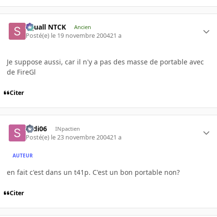
Squall NTCK
Ancien
Posté(e)
le 19 novembre 2004
21 a
Je suppose aussi, car il n'y a pas des masse de portable avec
de FireGl
Citer
sedi06
INpactien
Posté(e)
le 23 novembre 2004
21 a
AUTEUR
en fait c'est dans un t41p. C'est un bon portable non?
Citer