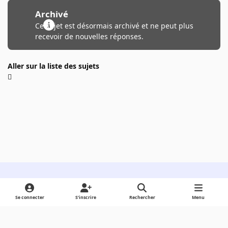
Archivé
Ce sujet est désormais archivé et ne peut plus
recevoir de nouvelles réponses.
Aller sur la liste des sujets
Light Mode
Dark Mode
System Preference
Se connecter
S’inscrire
Rechercher
Menu
Langue
Cookies
Powered by
Invision Community