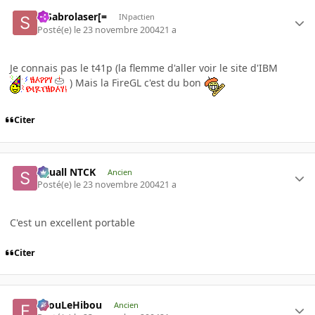
=]Sabrolaser[=
INpactien
Posté(e)
le 23 novembre 2004
21 a
Je connais pas le t41p (la flemme d'aller voir le site d'IBM
) Mais la FireGL c'est du bon
Citer
Squall NTCK
Ancien
Posté(e)
le 23 novembre 2004
21 a
C'est un excellent portable
Citer
FilouLeHibou
Ancien