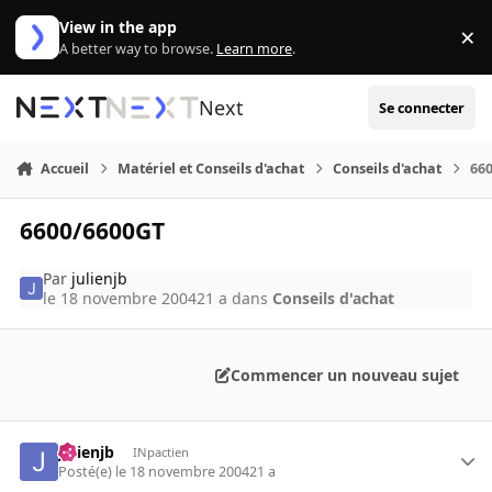
Aller au contenu
View in the app
×
Di
A better way to browse.
Learn more
.
Next
Se connecter
Accueil
Matériel et Conseils d'achat
Conseils d'achat
66
6600/6600GT
Par
julienjb
le 18 novembre 2004
21 a
dans
Conseils d'achat
Commencer un nouveau sujet
julienjb
INpactien
Posté(e)
le 18 novembre 2004
21 a