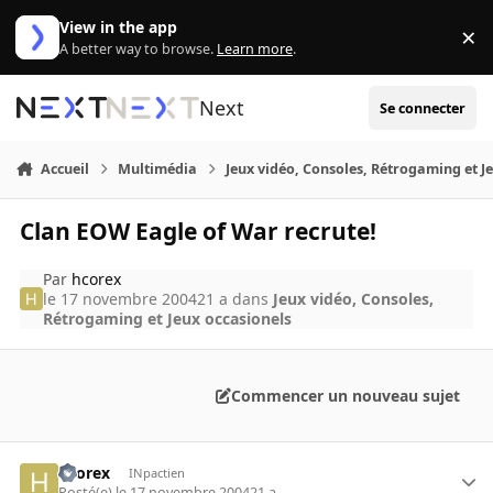
Aller au contenu
View in the app
×
Di
A better way to browse.
Learn more
.
Next
Se connecter
Accueil
Multimédia
Jeux vidéo, Consoles, Rétrogaming et J
Clan EOW Eagle of War recrute!
Par
hcorex
le 17 novembre 2004
21 a
dans
Jeux vidéo, Consoles,
Rétrogaming et Jeux occasionels
Commencer un nouveau sujet
hcorex
INpactien
Posté(e)
le 17 novembre 2004
21 a