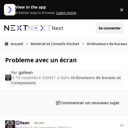
Aller au contenu
View in the app
×
Di
A better way to browse.
Learn more
.
Next
Se connecter
Accueil
Matériel et Conseils d'achat
Ordinateurs de bureau
Probleme avec un écran
Par
gallean
le 16 novembre 2004
21 a
dans
Ordinateurs de bureau et
Composants
Commencer un nouveau sujet
gallean
Ancien
Posté(e)
le 16 novembre 2004
21 a