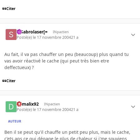
Citer
=]Sabrolaser[=
INpactien
Posté(e)
le 17 novembre 2004
21 a
Au fait, il va pas chauffer un peu (beaucoup) plus quand tu
vas avoir réactivé le cache (qui peut très bien etre
deffectueux) ?
Citer
damalix92
INpactien
Posté(e)
le 17 novembre 2004
21 a
AUTEUR
Ben il se peut qu'il chauffe un petit peu plus, mais le cache,
c'ets aps ce qui dégage le plus de chaleur si j'me souviens