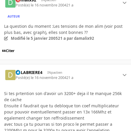
Posté(e)
le 16 novembre 2004
21 a
AUTEUR
La question du moment :Les tensions de mon alim (voir post
plus bas, avec graph), elles sont bonnes ??
Modifié
le 5 janvier 2005
21 a
par damalix92
Citer
DELABRIERE4
INpactien
Posté(e)
le 16 novembre 2004
21 a
Si tes prtention son d'avoir un 3200+ deja il te manque 256k
de cache
Ensuite il faudrait que tu debloque ton coef multiplicateur
pour pouvoir eventuellement passer en 13x 166Mhz et
egalement changer ton reffroidissement
avec tous ça tu pourras si ton proco le permet passer a
2200Mhz m pour le 3200+ tu pourra avoir l'appelation