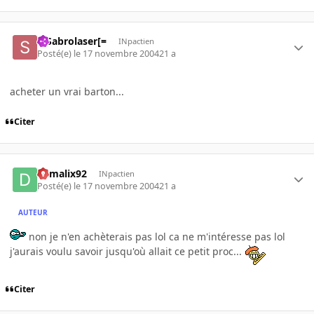
=]Sabrolaser[=
INpactien
Posté(e)
le 17 novembre 2004
21 a
acheter un vrai barton...
Citer
damalix92
INpactien
Posté(e)
le 17 novembre 2004
21 a
AUTEUR
non je n'en achèterais pas lol ca ne m'intéresse pas lol
j'aurais voulu savoir jusqu'où allait ce petit proc...
Citer