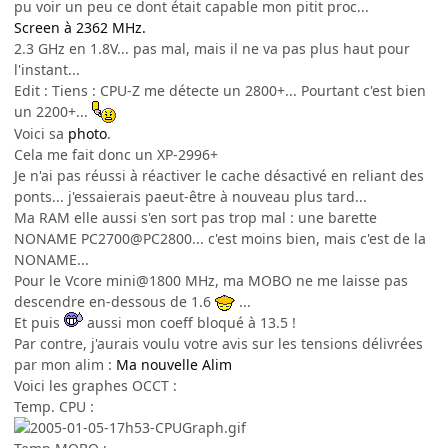
pu voir un peu ce dont était capable mon pitit proc...
Screen à 2362 MHz.
2.3 GHz en 1.8V... pas mal, mais il ne va pas plus haut pour
l'instant...
Edit : Tiens : CPU-Z me détecte un 2800+... Pourtant c'est bien
un 2200+...
Voici sa
photo
.
Cela me fait donc un XP-2996+
Je n'ai pas réussi à réactiver le cache désactivé en reliant des
ponts... j'essaierais paeut-être à nouveau plus tard...
Ma RAM elle aussi s'en sort pas trop mal : une barette
NONAME PC2700@PC2800... c'est moins bien, mais c'est de la
NONAME...
Pour le Vcore mini@1800 MHz, ma MOBO ne me laisse pas
descendre en-dessous de 1.6
...
Et puis
aussi mon coeff bloqué à 13.5 !
Par contre, j'aurais voulu votre avis sur les tensions délivrées
par mon alim :
Ma nouvelle Alim
Voici les graphes OCCT :
Temp. CPU :