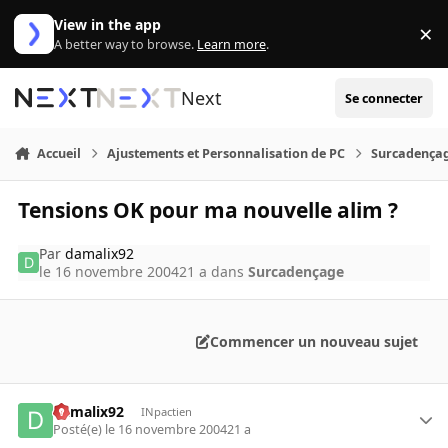
Aller au contenu
View in the app
×
Di
A better way to browse.
Learn more
.
Next
Se connecter
Accueil
Ajustements et Personnalisation de PC
Surcadença
Tensions OK pour ma nouvelle alim ?
Par
damalix92
le 16 novembre 2004
21 a
dans
Surcadençage
Commencer un nouveau sujet
damalix92
INpactien
Posté(e)
le 16 novembre 2004
21 a