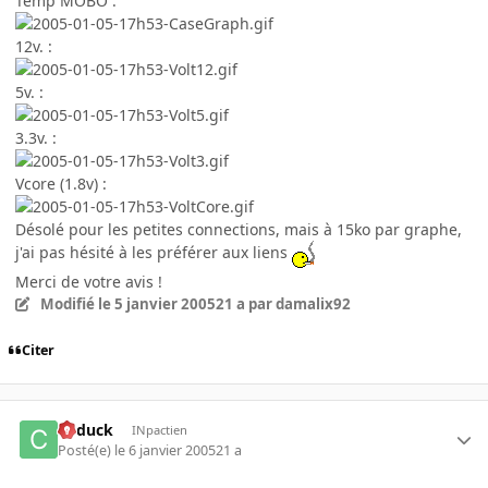
Temp MOBO :
12v. :
5v. :
3.3v. :
Vcore (1.8v) :
Désolé pour les petites connections, mais à 15ko par graphe,
j'ai pas hésité à les préférer aux liens
Merci de votre avis !
Modifié
le 5 janvier 2005
21 a
par damalix92
Citer
Cyduck
INpactien
Posté(e)
le 6 janvier 2005
21 a