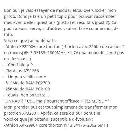
Bonjour, je vais essayer de modder et/ou overClocker mon
proco. Donc je fais un petit topic pour pouvoir rassembler
mes éventuelles questions (post 3) et résultats (post 2). Ca
pourra aussi servir, si d'autres veulent faire comme moi, de
tuto.
Voici ce que j'ai au départ :
-Athlon XP2200+ core thorton (=barton avec 256Ko de cache L2
en moins) @13.5*133=1800MHz, ~1.7V (ma mobo descend pas
en-dessous...)
- -Coeff bloqué
-CM Asus A7V-266
- -Un peu vieillissante
-512Mo de RAM PC2700
-256Mo de RAM PC2100
- -ouais, ben on verra...
-Un RAD à 10€... mais pourtant efficace : TR2-M3-SE ^^
Mon premier but est tout simplement de transformer mon
proco en XP3200+. Après, ca sera du pur bonus !!!
Voici ce que j'ai obtenu (suceptible d'évoluer) :
-Athlon XP~2996+ core thorton @13.5*175=2362.5MHz