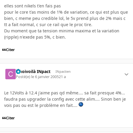
elles sont nikels t'en fais pas
pour le core t'as moins de 1% de variation, ce qui est plus que
bien, c meme peu credible lol, le 5v prend plus de 2% mais c
tt a fait normal, c sur ce rail que le proc tire.
Du moment que ta tension minima maxima et la variation
(ripple) n'exede pas 5%, c bien.
Citer
cmoivoilà INpact
INpactien
Posté(e)
le 6 janvier 2005
21 a
Le 12Volts à 12.4 j'aime pas qd même.... sa fait presque 4%...
faudra pas upgrader la config avec cette alim.... Sinon ben je
vois pas ou est le problème en fait....
Citer