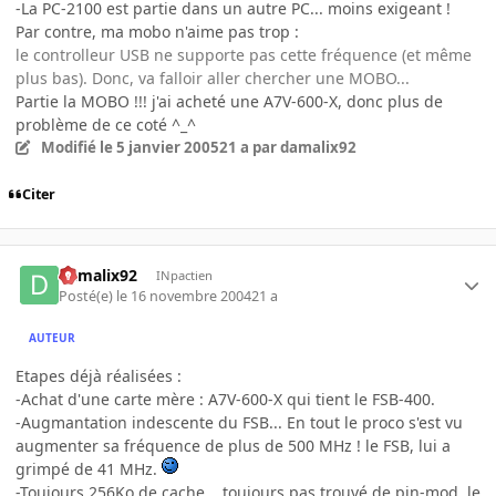
-La PC-2100 est partie dans un autre PC... moins exigeant !
Par contre, ma mobo n'aime pas trop :
le controlleur USB ne supporte pas cette fréquence (et même
plus bas). Donc, va falloir aller chercher une MOBO...
Partie la MOBO !!! j'ai acheté une A7V-600-X, donc plus de
problème de ce coté ^_^
Modifié
le 5 janvier 2005
21 a
par damalix92
Citer
damalix92
INpactien
Posté(e)
le 16 novembre 2004
21 a
AUTEUR
Etapes déjà réalisées :
-Achat d'une carte mère : A7V-600-X qui tient le FSB-400.
-Augmantation indescente du FSB... En tout le proco s'est vu
augmenter sa fréquence de plus de 500 MHz ! le FSB, lui a
grimpé de 41 MHz.
-Toujours 256Ko de cache... toujours pas trouvé de pin-mod, le