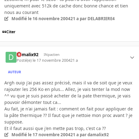
uniquement avec 512k de cache donc bonne chance et tien
nous au courant
Modifié
le 16 novembre 2004
21 a
par DELABRIERE4
Citer
damalix92
INpactien
Posté(e)
le 17 novembre 2004
21 a
AUTEUR
Argh ouip j'ai pas assez précisé, mais il va de soit que je veux
rajouter les 256 Ko en plus... Allez, je vais tenter la mod now
^^ vu que je suis passé acheter de la pate thermique, je vais
pouvoir démonter tout ca...
Au fait, je n'ai jamais fait : comment on fait pour appliquer de
la pâte thermique ?? Il faut que je nettoie mon proc avant ? je
suppose.
Et il faut aussi que j'en mette pas trop, c'est ca ??
Modifié
le 17 novembre 2004
21 a
par damalix92