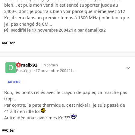
bien... et puis mon ventillo est sencé supporter jusqu'au
3400+. donc je pourrais bien voir parce que même avec 512
Ko, il sera dans un premier temps à 1800 MHz (enfin tant que
j'ai pas changé de CM...
Modifié
le 17 novembre 2004
21 a
par damalix92
Citer
damalix92
INpactien
Posté(e)
le 17 novembre 2004
21 a
AUTEUR
Bon, les ponts reliés avec le crayon de papier, ca marche pas
trop...
Par contre, la pate thermique, c'est nickel !! je suis passé de
41 à 37 en idle lol
Autre idée pour avoir mes Ko ???
Citer