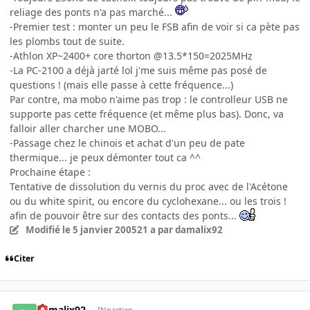
reliage des ponts n'a pas marché...
-Premier test : monter un peu le FSB afin de voir si ca pète pas
les plombs tout de suite.
-Athlon XP~2400+ core thorton @13.5*150=2025MHz
-La PC-2100 a déjà jarté lol j'me suis même pas posé de
questions ! (mais elle passe à cette fréquence...)
Par contre, ma mobo n'aime pas trop : le controlleur USB ne
supporte pas cette fréquence (et même plus bas). Donc, va
falloir aller charcher une MOBO...
-Passage chez le chinois et achat d'un peu de pate
thermique... je peux démonter tout ca ^^
Prochaine étape :
Tentative de dissolution du vernis du proc avec de l'Acétone
ou du white spirit, ou encore du cyclohexane... ou les trois !
afin de pouvoir être sur des contacts des ponts...
Modifié
le 5 janvier 2005
21 a
par damalix92
Citer
damalix92
INpactien