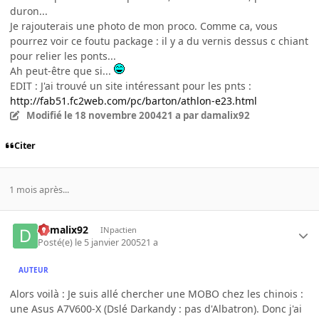
duron...
Je rajouterais une photo de mon proco. Comme ca, vous
pourrez voir ce foutu package : il y a du vernis dessus c chiant
pour relier les ponts...
Ah peut-être que si...
EDIT : J'ai trouvé un site intéressant pour les pnts :
http://fab51.fc2web.com/pc/barton/athlon-e23.html
Modifié
le 18 novembre 2004
21 a
par damalix92
Citer
1 mois après...
damalix92
INpactien
Posté(e)
le 5 janvier 2005
21 a
AUTEUR
Alors voilà : Je suis allé chercher une MOBO chez les chinois :
une Asus A7V600-X (Dslé Darkandy : pas d'Albatron). Donc j'ai