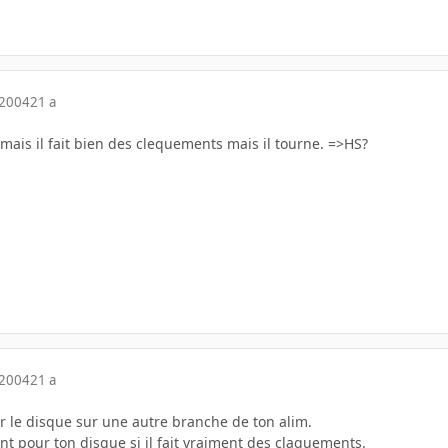
 2004
21 a
 mais il fait bien des clequements mais il tourne. =>HS?
 2004
21 a
 le disque sur une autre branche de ton alim.
t pour ton disque si il fait vraiment des claquements.