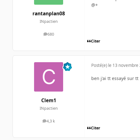
@+
rantanplan08
INpactien
680
messages
Citer
Posté(e)
le 13 novembre
ben j'ai tt essayé sur t
Clem1
INpactien
4,3 k
messages
Citer