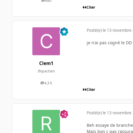
680
messages
Citer
Posté(e)
le 13 novembre
je n'ai pas cogné le DD
Clem1
INpactien
4,3 k
messages
Citer
Posté(e)
le 13 novembre
Beh essaye de brancher
Mais bon c pas rassuran