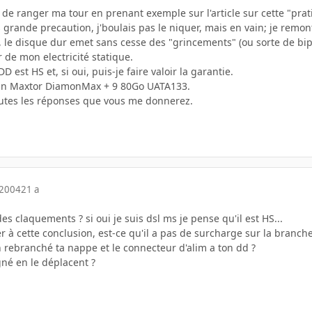
s de ranger ma tour en prenant exemple sur l'article sur cette "pra
 grande precaution, j'boulais pas le niquer, mais en vain; je remon
e, le disque dur emet sans cesse des "grincements" (ou sorte de bip
 de mon electricité statique.
DD est HS et, si oui, puis-je faire valoir la garantie.
 un Maxtor DiamonMax + 9 80Go UATA133.
outes les réponses que vous me donnerez.
 2004
21 a
es claquements ? si oui je suis dsl ms je pense qu'il est HS...
er à cette conclusion, est-ce qu'il a pas de surcharge sur la branch
n rebranché ta nappe et le connecteur d'alim a ton dd ?
ogné en le déplacent ?