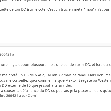
iquette de ton DD (sur le coté, c'est un truc en metal "mou") n'st pa
 2004
21 a
 chose, il y a depuis plusieurs mois une sonde sur le DD, et lors du 
?
e ma preté un DD de 6.4Go, j'ai mis XP mais ca rame. Mais bon jmen
ous me conseillez quoi comme marque(Maxtor, Seagate ou Western 
n DD externe de 80 que je souhaiterai vider.
ui à causer la défaillance du DD ou pourais-je la placer ailleurs qu'
bre 2004
21 a
par Clem1