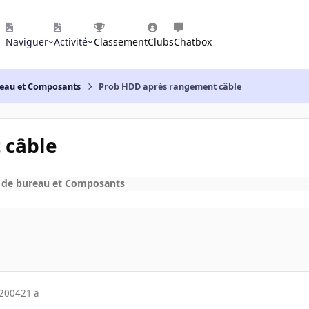
Naviguer
Activité
Classement
Clubs
Chatbox
reau et Composants
Prob HDD aprés rangement câble
 câble
 de bureau et Composants
 2004
21 a