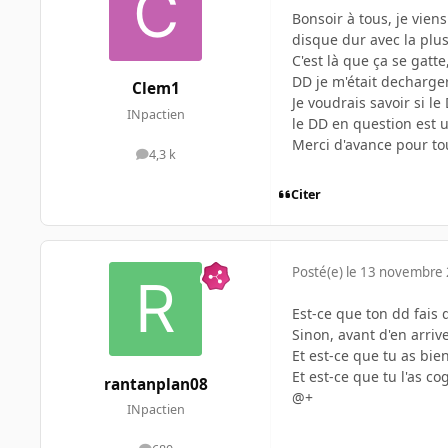
Bonsoir à tous, je vien
disque dur avec la plus
C'est là que ça se gatt
DD je m'était decharger
Clem1
Je voudrais savoir si le 
INpactien
le DD en question est
Merci d'avance pour t
4,3 k
messages
Citer
Posté(e)
le 13 novembre
Est-ce que ton dd fais d
Sinon, avant d'en arriv
Et est-ce que tu as bie
Et est-ce que tu l'as c
rantanplan08
@+
INpactien