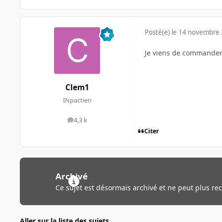
Posté(e)
le 14 novembre
Je viens de commander
Clem1
INpactien
4,3 k
messages
Citer
Archivé
Ce sujet est désormais archivé et ne peut plus re
Aller sur la liste des sujets