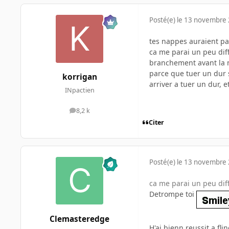
Posté(e)
le 13 novembre
tes nappes auraient p
ca me parai un peu diff
branchement avant la 
parce que tuer un dur s
korrigan
arriver a tuer un dur, 
INpactien
8,2 k
messages
Citer
Posté(e)
le 13 novembre
ca me parai un peu dif
Detrompe toi
Clemasteredge
H'ai bienn reussit a fli