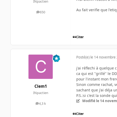
INpactien
Au fait verifie que l'et
650
messages
Citer
Posté(e)
le 14 novembre
j'ai réflechi à quelque
ca qui est "grillé" le DD
pour l'instant mon frer
Sinon comme rachat, v
Clem1
sachant que j'ai déja u
INpactien
P.S.:si c'est la sonde q
Modifié
le 14 novem
4,3 k
messages
Citer