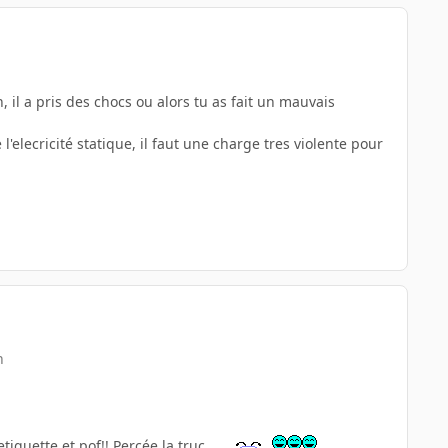
 il a pris des chocs ou alors tu as fait un mauvais
'elecricité statique, il faut une charge tres violente pour
n
iquette et pof!! Percée la truc....