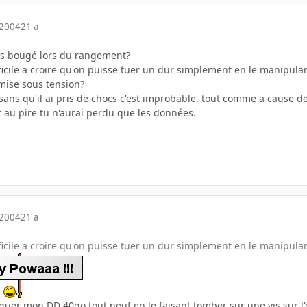
 2004
21 a
as bougé lors du rangement?
icile a croire qu'on puisse tuer un dur simplement en le manipulan,
mise sous tension?
ans qu'il ai pris de chocs c'est improbable, tout comme a cause de l
et au pire tu n'aurai perdu que les données.
 2004
21 a
ficile a croire qu'on puisse tuer un dur simplement en le manipula
nguer mon DD 40go tout neuf en le faisant tomber sur une vis sur l'et