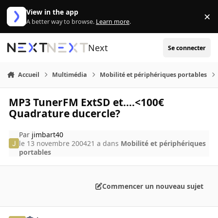
Aller au contenu
View in the app
×
Di
A better way to browse.
Learn more
.
Next
Se connecter
Accueil
Multimédia
Mobilité et périphériques portables
MP3 TunerFM ExtSD et....<100€
Quadrature ducercle?
Par
jimbart40
le 13 novembre 2004
21 a
dans
Mobilité et périphériques
portables
Commencer un nouveau sujet