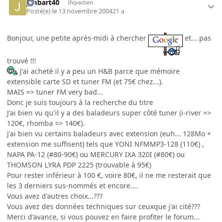
jimbart40
INpactien
Posté(e)
le 13 novembre 2004
21 a
Bonjour, une petite après-midi à chercher
et....pas
trouvé !!!
J'ai acheté il y a peu un H&B parce que mémoire
extensible carte SD et tuner FM (et 75€ chez...).
MAIS => tuner FM very bad...
Donc je suis toujours à la recherche du titre
J'ai bien vu qu'il y a des baladeurs super côté tuner (i-river =>
120€, rhomba => 140€).
J'ai bien vu certains baladeurs avec extension (euh... 128Mo +
extension me suffisent) tels que YONI NFMMP3-128 (110€) ,
NAPA PA-12 (#80-90€) ou MERCURY IXA 320I (#80€) ou
THOMSON LYRA PDP 2225 (trouvable à 95€)
Pour rester inférieur à 100 €, voire 80€, il ne me resterait que
les 3 derniers sus-nommés et encore....
Vous avez d'autres choix...???
Vous avez des données techniques sur ceuxque j'ai cité???
Merci d'avance, si vous pouvez en faire profiter le forum...